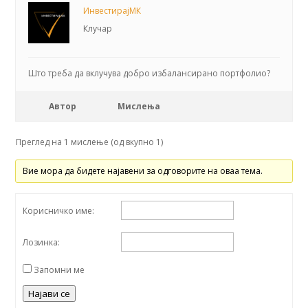
ИнвестирајМК
Клучар
Што треба да вклучува добро избалансирано портфолио?
Автор
Мислења
Преглед на 1 мислење (од вкупно 1)
Вие мора да бидете најавени за одговорите на оваа тема.
Корисничко име:
Лозинка:
Запомни ме
Најави се