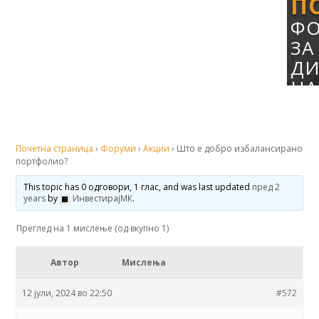
П
Ф
ЗА
ДИ
НА
ИН
Почетна страница
›
Форуми
›
Акции
›
Што е добро избалансирано
портфолио?
This topic has 0 одговори, 1 глас, and was last updated
пред 2
years
by
ИнвестирајМК
.
Преглед на 1 мислење (од вкупно 1)
Автор
Мислења
12 јули, 2024 во 22:50
#572