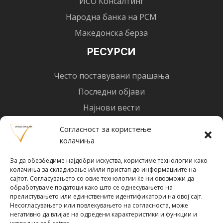
ИСО Консалтинг
Народна банка на РСМ
Македонска берза
РЕСУРСИ
Често поставувани прашања
Последни објави
Најнови вести
Designed by
Design 3 Studio
(Ratko Mircheski). Дизајн: Ратко Мирчески
Согласност за користење
колачиња
Почни со инвестирање
За да обезбедиме најдобри искуства, користиме технологии како
колачиња за складирање и/или пристап до информациите на
сајтот. Согласувањето со овие технологии ќе ни овозможи да
обработуваме податоци како што се однесувањето на
прелистувањето или единствените идентификатори на овој сајт.
Претплати се за новости
Несогласувањето или повлекувањето на согласноста, може
негативно да влијае на одредени карактеристики и функции и