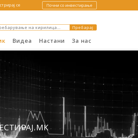
стрирај се
Почни со инвестирање
ик
Видеа
Настани
За нас
ЕСТИРАЈ.МК