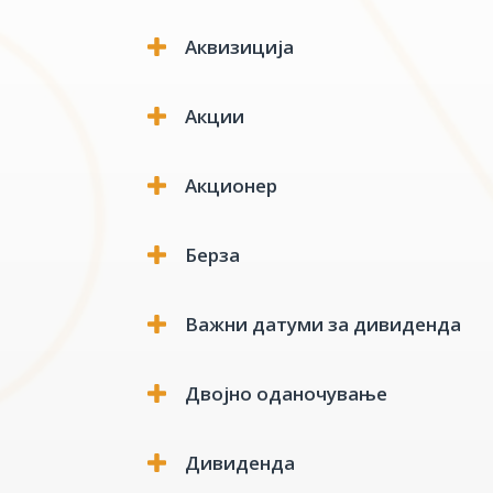
Аквизиција
Акции
Акционер
Берза
Важни датуми за дивиденда
Двојно оданочување
Датум на објава
Дивиденда