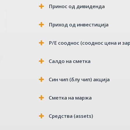
Принос од дивиденда
Приход од инвестиција
Р/Е сооднос (сооднос цена и за
Салдо на сметка
Син чип (блу чип) акција
Сметка на маржа
Средства (assets)