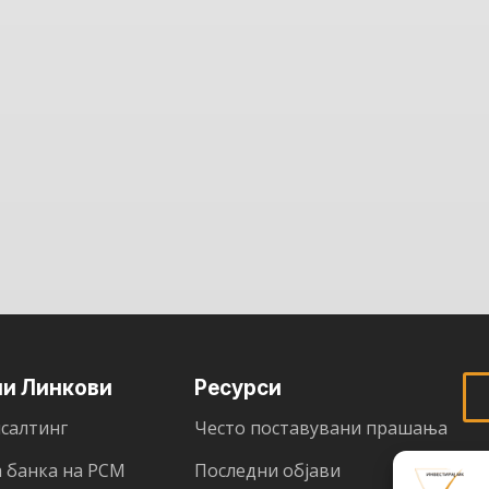
ни Линкови
Ресурси
салтинг
Често поставувани прашања
 банка на РСМ
Последни објави