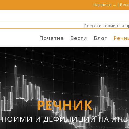
Најави се →
|
Реги
Почетна
Вести
Блог
Речн
РЕЧНИК
 ПОИМИ И ДЕФИНИЦИИ НА ИНВ