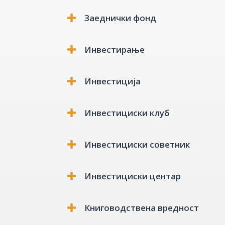
Датум на екс-дивиденда
Заеднички фонд
Инвестирање
Инвестиција
Датум на евиденција:
Инвестициски клуб
Датум на исплата
Инвестициски советник
Инвестициски центар
Книговодствена вредност