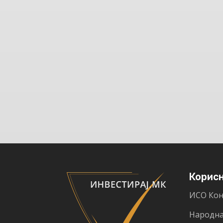
Корис
ИСО Кон
Народна