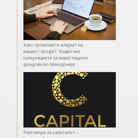
Како провизиите влијаат на
вашиот профит: Водич низ
калкулациите за инвестициски
фондови во Mакедонија
Разговори за капиталот –