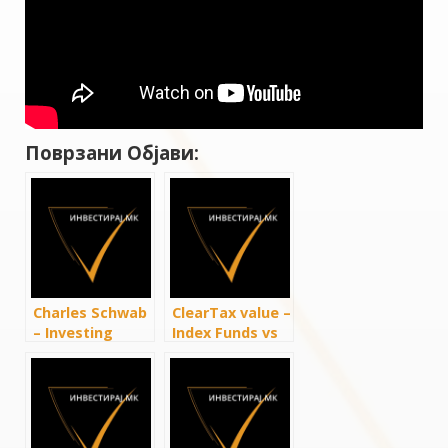
Поврзани Објави:
Charles Schwab
ClearTax value –
– Investing
Index Funds vs
Basics: ETFs
ETF Investing |
Stock Market
For Beginners