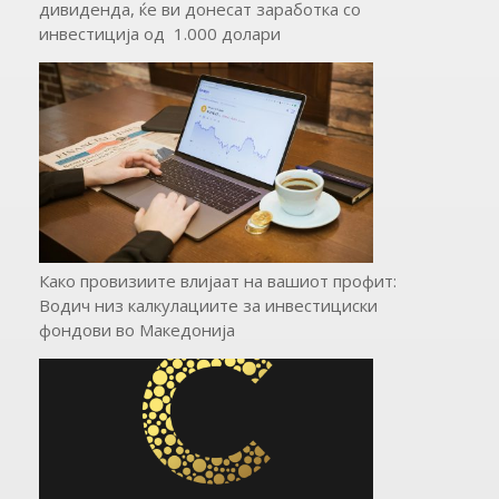
дивиденда, ќе ви донесат заработка со
инвестиција од 1.000 долари
Како провизиите влијаат на вашиот профит:
Водич низ калкулациите за инвестициски
фондови во Mакедонија