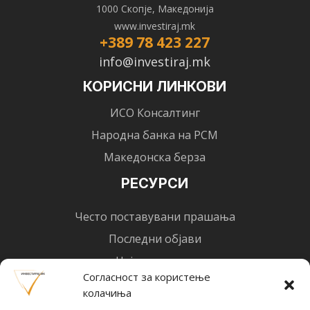
1000 Скопје, Македонија
www.investiraj.mk
+389 78 423 227
info@investiraj.mk
КОРИСНИ ЛИНКОВИ
ИСО Консалтинг
Народна банка на РСМ
Македонска берза
РЕСУРСИ
Често поставувани прашања
Последни објави
Најнови вести
Согласност за користење
Designed by
Design 3 Studio
(Ratko Mircheski). Дизајн: Ратко Мирчески
колачиња
Почни со инвестирање