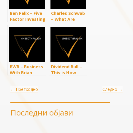
Ben Felix – Five
Charles Schwab
Factor Investing
– What Are
with ETFs
Index Funds?
BWB – Business
Dividend Bull –
With Brian –
This is How
Best ETFs for
Much SCHD You
Long Term
Need to Retire
←
Претходно
Следно
→
Investing: SCHD
(And How Soon)
vs. VGT vs. VOO
Последни објави