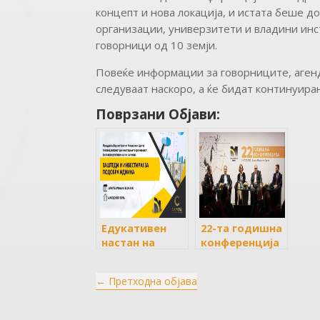
концепт и нова локација, и истата беше д
организации, универзитети и владини инс
говорници од 10 земји.
Повеќе информации за говорниците, агенд
следуваат наскоро, а ќе бидат континуира
Поврзани Објави:
Едукативен
22-та годишна
настан на
конференција
Македонска
на Македонска
берза и
Берза
←
Претходна објава
Капитал
Финансиски
Центар: