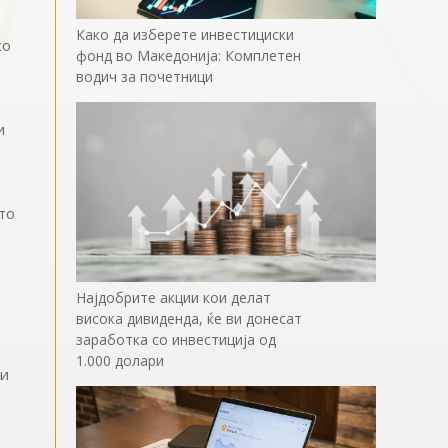
Како да изберете инвестициски
со
фонд во Македонија: Комплетен
водич за почетници
и
-то
Најдобрите акции кои делат
висока дивиденда, ќе ви донесат
заработка со инвестиција од
1.000 долари
ти