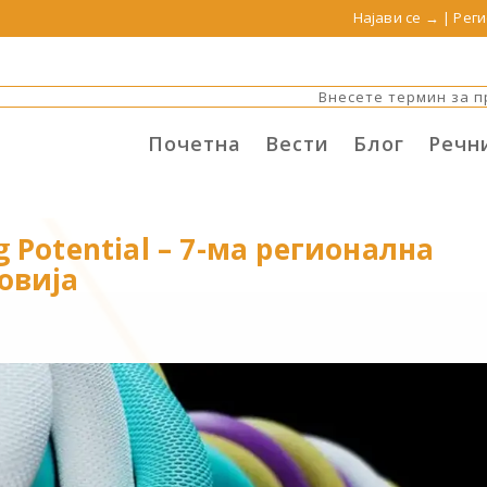
Најави се →
|
Реги
Почетна
Вести
Блог
Речн
g Potential – 7-ма регионална
овија