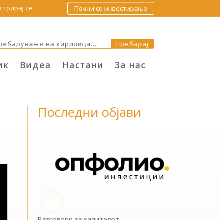
стрирај се
Почни со инвестирање
ик
Видеа
Настани
За нас
Последни објави
Разговори за капиталот –