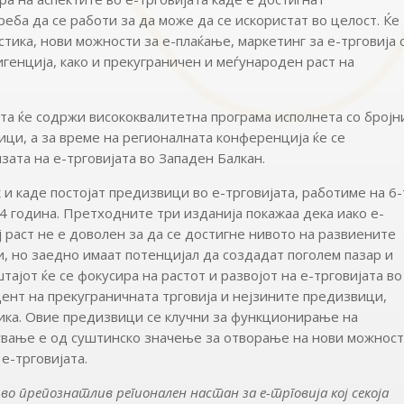
реба да се работи за да може да се искористат во целост. Ќе
стика, нови можности за е-плаќање, маркетинг за е-трговија 
генција, како и прекуграничен и меѓународен раст на
та ќе содржи висококвалитетна програма исполнета со бројн
ци, а за време на регионалната конференција ќе се
зата на е-трговијата во Западен Балкан.
 и каде постојат предизвици во е-трговијата, работиме на 6
24 година. Претходните три изданија покажаа дека иако е-
ј раст не е доволен за да се достигне нивото на развиените
и, но заедно имаат потенцијал да создадат поголем пазар и
ајот ќе се фокусира на растот и развојот на е-трговијата во
цент на прекуграничната трговија и нејзините предизвици,
тика. Овие предизвици се клучни за функционирање на
ување е од суштинско значење за отворање на нови можнос
 е-трговијата.
во препознатлив регионален настан за е-трговија кој секоја