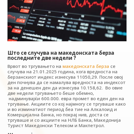
Што се случува на македонската берза
последните две недели ?
Врвот во тргувањето на
македонската берза
се
случува на 21.01.2025 година, кога вредноста на
берзанскиот индекс изнесува 11050,29. После овој
ден почнува да се намалува вредноста на индексот
за на денешен ден да изнесува 10.158,62. Во овие
две недели тргувањето беше обемно,
надминувајќи 600.000. евра промет во еден ден на
тргување. Акциите со кој најмногу се тргуваше како
и во изминатиот период беа тие на Алкалоид и
Комерцијална банка, но покрај нив, доста се
тргуваше и со акциите на НЛБ Банка, Македонија
Турист Македонски Телеком и Макпетрол.