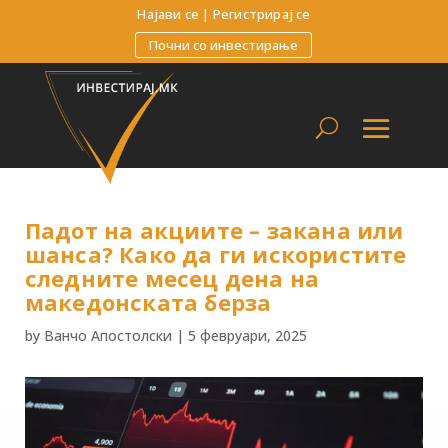
Најави се
|
Регистрирај се
Почни со инвестирање
Падот на акциите – закана или
шанса? Како да ги искористите
следните месец дена на
македонската берза
by
Ванчо Апостолски
|
5 февруари, 2025