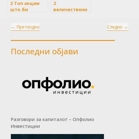
2 Топ акции
2
што би
величествени
можеле да се
акции од S&P
подобрат до
500 паднаа за
←
Претходно
Следно
→
крајот на 2024
20%, купете ги
година
сега и чувајте
ги засекогаш
Последни објави
Разговори за капиталот – Опфолио
Инвестиции