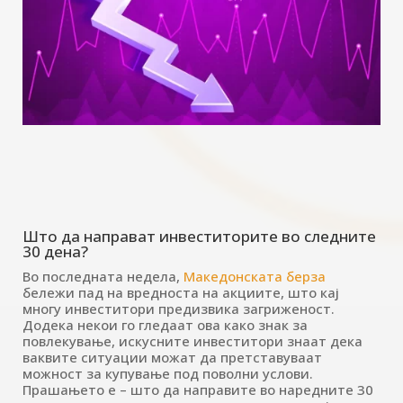
Што да направат инвеститорите во следните
30 дена?
Во последната недела,
Македонската берза
бележи пад на вредноста на акциите, што кај
многу инвеститори предизвика загриженост.
Додека некои го гледаат ова како знак за
повлекување, искусните инвеститори знаат дека
ваквите ситуации можат да претставуваат
можност за купување под поволни услови.
Прашањето е – што да направите во наредните 30