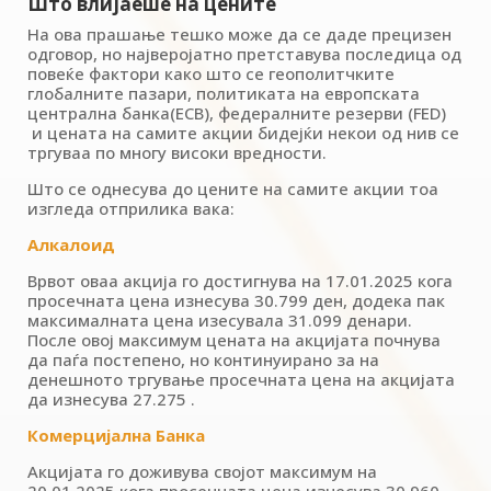
Што влијаеше на цените
На ова прашање тешко може да се даде прецизен
одговор, но најверојатно претставува последица од
повеќе фактори како што се геополитчките
глобалните пазари, политиката на европската
централна банка(ECB), федералните резерви (FED)
и цената на самите акции бидејќи некои од нив се
тргуваа по многу високи вредности.
Што се однесува до цените на самите акции тоа
изгледа отприлика вака:
Алкалоид
Врвот оваа акција го достигнува на 17.01.2025 кога
просечната цена изнесува 30.799 ден, додека пак
максималната цена изесувала 31.099 денари.
После овој максимум цената на акцијата почнува
да паѓа постепено, но континуирано за на
денешното тргување просечната цена на акцијата
да изнесува 27.275 .
Комерцијална Банка
Акцијата го доживува својот максимум на