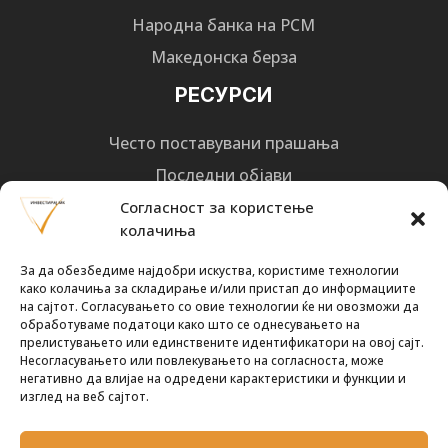
Народна банка на РСМ
Македонска берза
РЕСУРСИ
Често поставувани прашања
Последни објави
Најнови вести
Согласност за користење
колачиња
Designed by
Design 3 Studio
(Ratko Mircheski). Дизајн: Ратко Мирчески
За да обезбедиме најдобри искуства, користиме технологии
Почни со инвестирање
како колачиња за складирање и/или пристап до информациите
на сајтот. Согласувањето со овие технологии ќе ни овозможи да
обработуваме податоци како што се однесувањето на
прелистувањето или единствените идентификатори на овој сајт.
Несогласувањето или повлекувањето на согласноста, може
негативно да влијае на одредени карактеристики и функции и
Претплати се за новости
изглед на веб сајтот.