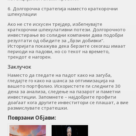
6. Долгорочна стратегија наместо краткорочни
шпекулации
Ако не сте искусен трејдер, избегнувајте
краткорочни шпекулативни потези. Долгорочното
инвестирање во солидни компании дава подобри
резултати од обидите за „брзи добивки“.
Историјата покажува дека берзите секогаш имаат
периоди на падови, но со текот на времето,
трендот е нагорен.
Заклучок
Наместо да гледате на падот како на загуба,
гледајте го како на шанса за оптимизација на
вашето портфолио. Искористете ги следните 30
дена за анализа, следење на пазарот и паметни
инвестиции. Запомнете – најдобрите профити
доаѓаат кога другите инвеститори се плашат, а вие
размислувате стратешки.
Поврзани Објави: