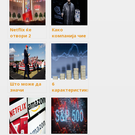
Netflix ќе
Како
отвори 2
компанија чие
огромни
име веројатно
локации со
не можете да
тематски
го изговорите
продавници за
сега вреди
неговите
повеќе од
емисии
Apple
Што може да
6
значи
карактеристики
претседателството
на
на Трамп за
инвестициските
доларот и
фондови
берзата