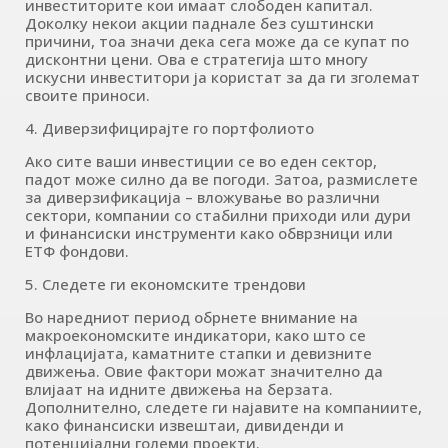
инвеститорите кои имаат слободен капитал.
Доколку некои акции паднале без суштински
причини, тоа значи дека сега може да се купат по
дисконтни цени. Ова е стратегија што многу
искусни инвеститори ја користат за да ги зголемат
своите приноси.
4. Диверзифицирајте го портфолиото
Ако сите ваши инвестиции се во еден сектор,
падот може силно да ве погоди. Затоа, размислете
за диверзификација – вложување во различни
сектори, компании со стабилни приходи или дури
и финансиски инструменти како обврзници или
ЕТФ фондови.
5. Следете ги економските трендови
Во наредниот период обрнете внимание на
макроекономските индикатори, како што се
инфлацијата, каматните стапки и девизните
движења. Овие фактори можат значително да
влијаат на идните движења на берзата.
Дополнително, следете ги најавите на компаниите,
како финансиски извештаи, дивиденди и
потенцијални големи проекти.