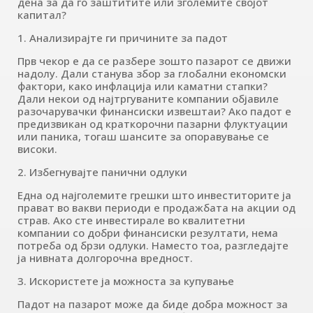
дена за да го заштитите или зголемите својот
капитал?
1. Анализирајте ги причините за падот
Прв чекор е да се разбере зошто пазарот се движи
надолу. Дали станува збор за глобални економски
фактори, како инфлација или каматни стапки?
Дали некои од најтргуваните компании објавиле
разочарувачки финансиски извештаи? Ако падот е
предизвикан од краткорочни пазарни флуктуации
или паника, тогаш шансите за опоравување се
високи.
2. Избегнувајте панични одлуки
Една од најголемите грешки што инвеститорите ја
прават во вакви периоди е продажбата на акции од
страв. Ако сте инвестирале во квалитетни
компании со добри финансиски резултати, нема
потреба од брзи одлуки. Наместо тоа, разгледајте
ја нивната долгорочна вредност.
3. Искористете ја можноста за купување
Падот на пазарот може да биде добра можност за