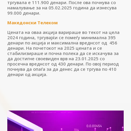
тргувала е 111.900 денари. После ова почнува со
намалување за на 05.02.2025 година да изнесува
99.000 денари.
Македонски Телеком
Цената на оваа акција варираше во текот на цела
2024 година, тргувајќи се помеѓу минимална 395
денари по акција и максимална вреднсот од 456
денари. На почетокот на 2025 цената и се
стабилизираше и почна полека да се искачува за
да достигне своевиден врв на 23.01.2025 со
просечна вреднсот од 430 денари. По овој период
почнува да опаѓа за да денес да се тргува по 410
денари од акција.