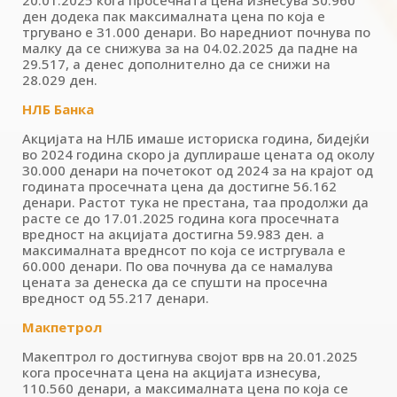
20.01.2025 кога просечната цена изнесува 30.960
ден додека пак максималната цена по која е
тргувано е 31.000 денари. Во наредниот почнува по
малку да се снижува за на 04.02.2025 да падне на
29.517, а денес дополнително да се снижи на
28.029 ден.
НЛБ Банка
Акцијата на НЛБ имаше историска година, бидејќи
во 2024 година скоро ја дуплираше цената од околу
30.000 денари на почетокот од 2024 за на крајот од
годината просечната цена да достигне 56.162
денари. Растот тука не престана, таа продолжи да
расте се до 17.01.2025 година кога просечната
вредност на акцијата достигна 59.983 ден. а
максималната вреднсот по која се истргувала е
60.000 денари. По ова почнува да се намалува
цената за денеска да се спушти на просечна
вредност од 55.217 денари.
Макпетрол
Макептрол го достигнува својот врв на 20.01.2025
кога просечната цена на акцијата изнесува,
110.560 денари, а максималната цена по која се