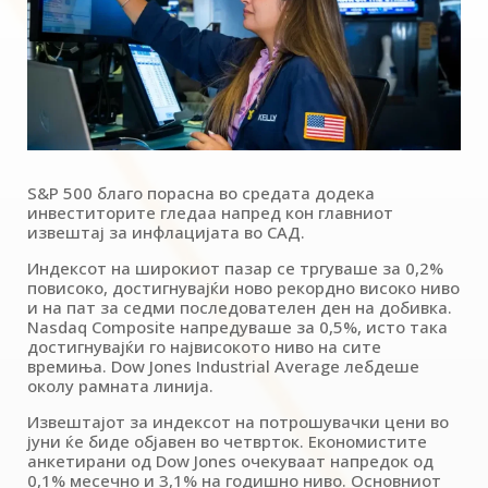
S&P 500 благо порасна во средата додека
инвеститорите гледаа напред кон главниот
извештај за инфлацијата во САД.
Индексот на широкиот пазар се тргуваше за 0,2%
повисоко, достигнувајќи ново рекордно високо ниво
и на пат за седми последователен ден на добивка.
Nasdaq Composite напредуваше за 0,5%, исто така
достигнувајќи го највисокото ниво на сите
времиња. Dow Jones Industrial Average лебдеше
околу рамната линија.
Извештајот за индексот на потрошувачки цени во
јуни ќе биде објавен во четврток. Економистите
анкетирани од Dow Jones очекуваат напредок од
0,1% месечно и 3,1% на годишно ниво. Основниот