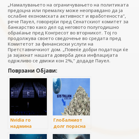
„Намалувањето на ограничувањето на политиката
предоцна или премалку може неоправдано да ја
ослабне економската активност и вработеноста“,
рече Пауел, говорејќи пред Сенатскиот комитет за
банкарство како дел од неговото полугодишно
обраќање пред Конгресот во вторникот. Тој го
продолжува своето сведочење во средата пред
Комитетот за финансиски услуги на
Претставничкиот дом. „Повеќе добри податоци ќе
ја зајакнат нашата доверба дека инфлацијата
одржливо се движи кон 2%,“ додаде Пауел.
Поврзани Објави:
Nvidia го
Глобалниот
надмина
долг порасна
Мајкрософт и
на 315
стана
трилиони