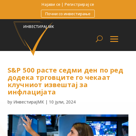
Најави се
|
Регистрирај се
Почни со инвестирање
S&P 500 расте седми ден по ред
додека трговците го чекаат
клучниот извештај за
инфлацијата
by
ИнвестирајМК
|
10 јули, 2024