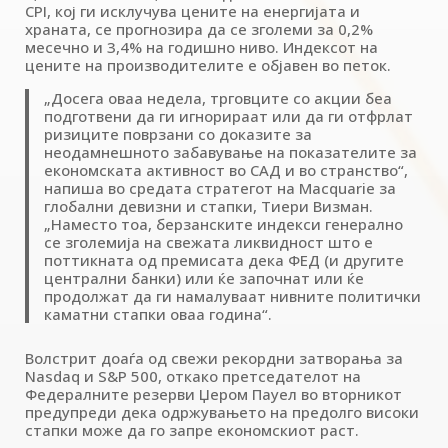
CPI, кој ги исклучува цените на енергијата и
храната, се прогнозира да се зголеми за 0,2%
месечно и 3,4% на годишно ниво. Индексот на
цените на производителите е објавен во петок.
„Досега оваа недела, трговците со акции беа
подготвени да ги игнорираат или да ги отфрлат
ризиците поврзани со доказите за
неодамнешното забавување на показателите за
економската активност во САД и во странство“,
напиша во средата стратегот на Macquarie за
глобални девизни и стапки, Тиери Визман.
„Наместо тоа, берзанските индекси генерално
се зголемија на свежата ликвидност што е
поттикната од премисата дека ФЕД (и другите
централни банки) или ќе започнат или ќе
продолжат да ги намалуваат нивните политички
каматни стапки оваа година“.
Волстрит доаѓа од свежи рекордни затворања за
Nasdaq и S&P 500, откако претседателот на
Федералните резерви Џером Пауел во вторникот
предупреди дека одржувањето на предолго високи
стапки може да го запре економскиот раст.