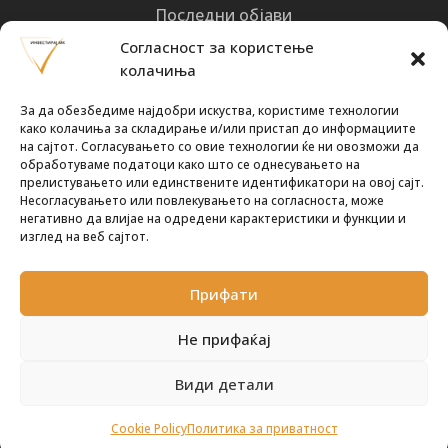
Последни објави
Најнови вести
Согласност за користење
колачиња
Designed by
Design 3 Studio
(Ratko Mircheski). Дизајн: Ратко Мирчески
За да обезбедиме најдобри искуства, користиме технологии
Почни со инвестирање
како колачиња за складирање и/или пристап до информациите
на сајтот. Согласувањето со овие технологии ќе ни овозможи да
обработуваме податоци како што се однесувањето на
прелистувањето или единствените идентификатори на овој сајт.
Несогласувањето или повлекувањето на согласноста, може
негативно да влијае на одредени карактеристики и функции и
Претплати се за новости
изглед на веб сајтот.
Прифати
ПРЕТПЛАТИ СЕ !
Не прифаќај
Види детали
Политика за приватност
© 2024-2026 ИнвестирајМК. Сите права се
Cookie Policy
Политика за приватност
задржани.