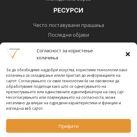
РЕСУРСИ
Често поставувани прашања
Последни објави
Најнови вести
Согласност за користење
Designed by
Design 3 Studio
(Ratko Mircheski). Дизајн: Ратко Мирчески
колачиња
Почни со инвестирање
За да обезбедиме најдобри искуства, користиме технологии како
колачиња за складирање и/или пристап до информациите на
сајтот. Согласувањето со овие технологии ќе ни овозможи да
обработуваме податоци како што се однесувањето на
прелистувањето или единствените идентификатори на овој сајт.
Несогласувањето или повлекувањето на согласноста, може
Претплати се за новости
негативно да влијае на одредени карактеристики и функции и
изглед на веб сајтот.
Прифати
ПРЕТПЛАТИ СЕ !