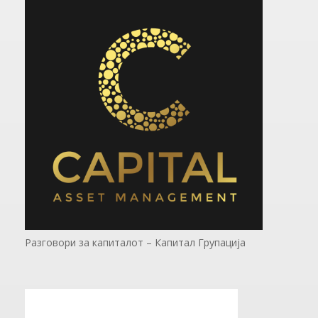
Разговори за капиталот – Капитал Групација