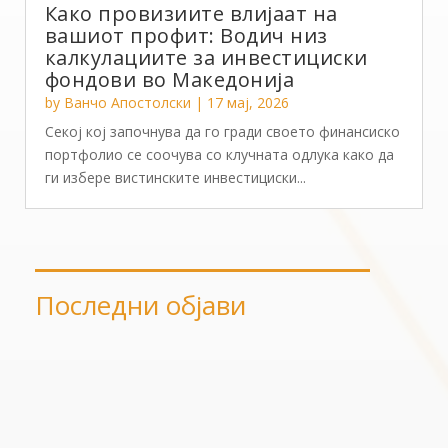
Како провизиите влијаат на
вашиот профит: Водич низ
калкулациите за инвестициски
фондови во Mакедонија
by
Ванчо Апостолски
|
17 мај, 2026
Секој кој започнува да го гради своето финансиско
портфолио се соочува со клучната одлука како да
ги избере вистинските инвестициски...
Последни објави