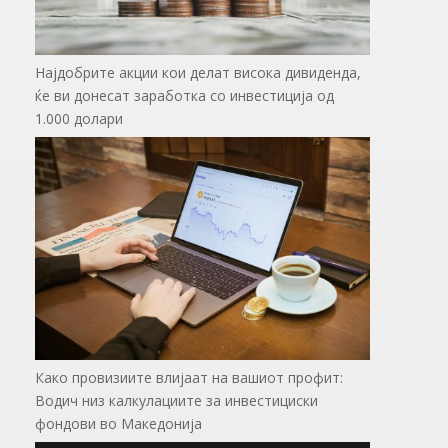
Најдобрите акции кои делат висока дивиденда,
ќе ви донесат заработка со инвестиција од
1.000 долари
Како провизиите влијаат на вашиот профит:
Водич низ калкулациите за инвестициски
фондови во Mакедонија