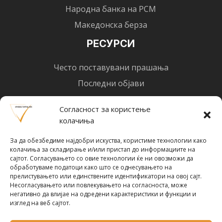
Народна банка на РСМ
Македонска берза
РЕСУРСИ
Често поставувани прашања
Последни објави
Најнови вести
Согласност за користење
Designed by
Design 3 Studio
(Ratko Mircheski). Дизајн: Ратко Мирчески
колачиња
Почни со инвестирање
За да обезбедиме најдобри искуства, користиме технологии како
колачиња за складирање и/или пристап до информациите на
сајтот. Согласувањето со овие технологии ќе ни овозможи да
обработуваме податоци како што се однесувањето на
прелистувањето или единствените идентификатори на овој сајт.
Несогласувањето или повлекувањето на согласноста, може
Претплати се за новости
негативно да влијае на одредени карактеристики и функции и
изглед на веб сајтот.