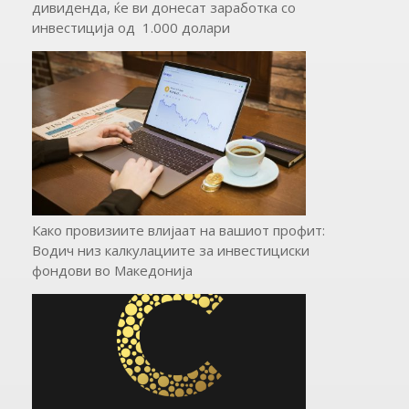
дивиденда, ќе ви донесат заработка со
инвестиција од 1.000 долари
Како провизиите влијаат на вашиот профит:
Водич низ калкулациите за инвестициски
фондови во Mакедонија