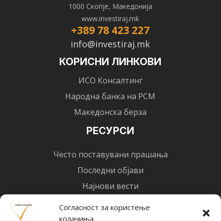
1000 Скопје, Македонија
www.investiraj.mk
+389 78 423 227
info@investiraj.mk
КОРИСНИ ЛИНКОВИ
ИСО Консалтинг
Народна банка на РСМ
Македонска берза
РЕСУРСИ
Често поставувани прашања
Последни објави
Најнови вести
Designed by
Design 3 Studio
(Ratko Mircheski). Дизајн: Ратко Мирчески
Согласност за користење
колачиња
Почни со инвестирање