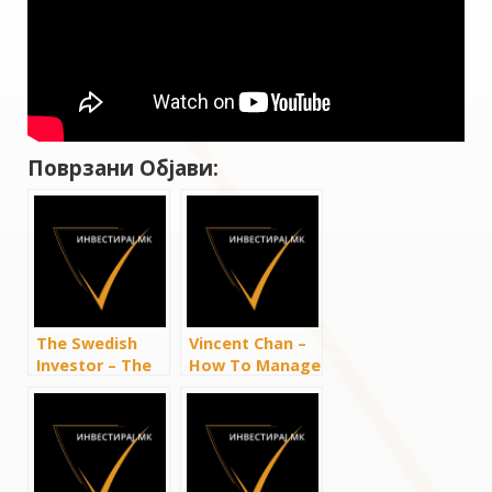
Поврзани Објави:
The Swedish
Vincent Chan –
Investor – The
How To Manage
Intelligent
Your Money
Investor’s Road
Like The 1%
to $1,000,000