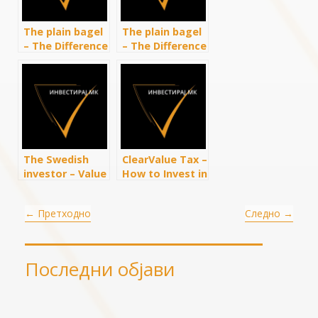
The plain bagel
The plain bagel
– The Difference
– The Difference
Between
between
Trading and
Trading and
Investing
Investing
The Swedish
ClearValue Tax –
investor – Value
How to Invest in
Investing
Stocks For
Explained in 5
Beginners
←
Претходно
Следно
→
Levels of
Difficulty
Последни објави