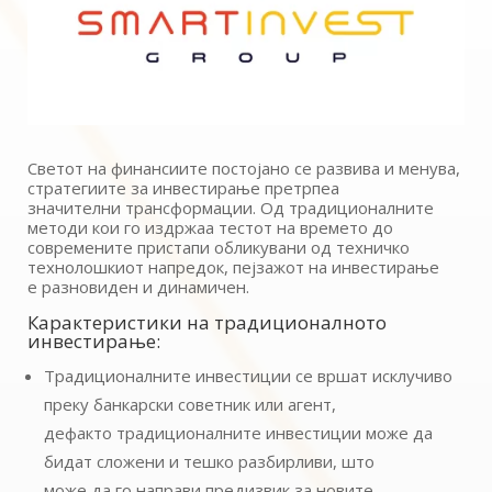
Светот на финансиите постојано се развива и менува,
стратегиите за инвестирање претрпеа
значителни трансформации. Од традиционалните
методи кои го издржаа тестот на времето до
современите пристапи обликувани од техничко
технолошкиот напредок, пејзажот на инвестирање
е разновиден и динамичен.
Карактеристики на традиционалното
инвестирање:
Традиционалните инвестиции се вршат исклучиво
преку банкарски советник или агент,
дефакто традиционалните инвестиции може да
бидат сложени и тешко разбирливи, што
може да го направи предизвик за новите