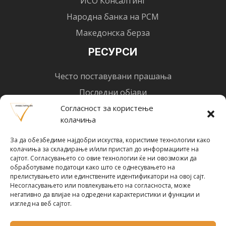
ИСО Консалтинг
Народна банка на РСМ
Македонска берза
РЕСУРСИ
Често поставувани прашања
Последни објави
Најнови вести
Согласност за користење
колачиња
Designed by
Design 3 Studio
(Ratko Mircheski). Дизајн: Ратко Мирчески
За да обезбедиме најдобри искуства, користиме технологии како
Почни со инвестирање
колачиња за складирање и/или пристап до информациите на
сајтот. Согласувањето со овие технологии ќе ни овозможи да
обработуваме податоци како што се однесувањето на
прелистувањето или единствените идентификатори на овој сајт.
Несогласувањето или повлекувањето на согласноста, може
негативно да влијае на одредени карактеристики и функции и
Претплати се за новости
изглед на веб сајтот.