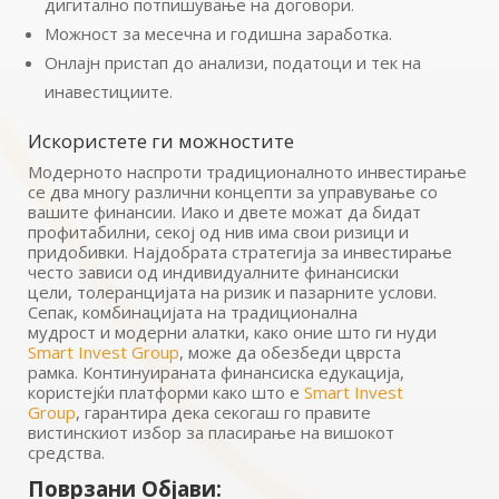
дигитално потпишување на договори.
Можност за месечна и годишна заработка.
Онлајн пристап до анализи, податоци и тек на
инавестициите.
Искористете ги можностите
Модерното наспроти традиционалното инвестирање
се два многу различни концепти за управување со
вашите финансии. Иако и двете можат да бидат
профитабилни, секој од нив има свои ризици и
придобивки. Најдобрата стратегија за инвестирање
често зависи од индивидуалните финансиски
цели, толеранцијата на ризик и пазарните услови.
Сепак, комбинацијата на традиционална
мудрост и модерни алатки, како оние што ги нуди
Smart Invest Group
, може да обезбеди цврста
рамка. Континуираната финансиска едукација,
користејќи платформи како што е
Smart Invest
Group
, гарантира дека секогаш го правите
вистинскиот избор за пласирање на вишокот
средства.
Поврзани Објави: