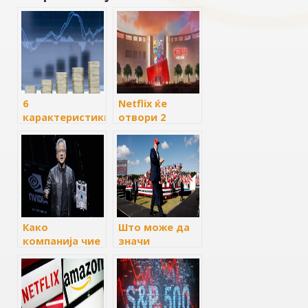
6
Netflix ќе
карактеристики
отвори 2
на
огромни
инвестициските
локации со
фондови
тематски
продавници за
неговите
емисии
Како
Што може да
компанија чие
значи
име веројатно
претседателството
не можете да
на Трамп за
го изговорите
доларот и
сега вреди
берзата