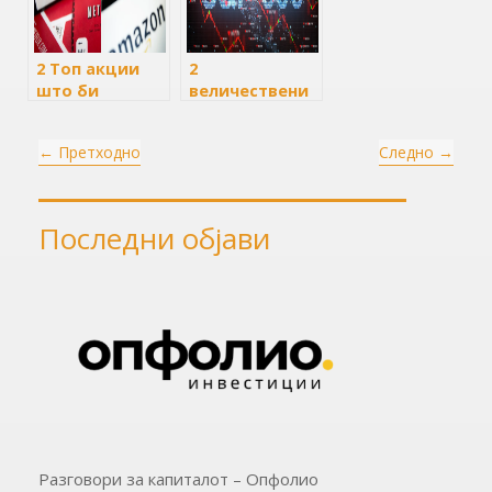
повеќе од
Apple
2 Топ акции
2
што би
величествени
можеле да се
акции од S&P
подобрат до
500 паднаа за
←
Претходно
Следно
→
крајот на 2024
20%, купете ги
година
сега и чувајте
ги засекогаш
Последни објави
Разговори за капиталот – Опфолио