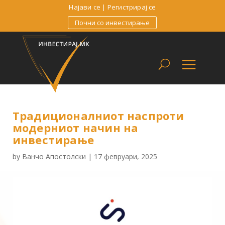
Најави се
|
Регистрирај се
Почни со инвестирање
Традиционалниот наспроти
модерниот начин на
инвестирање
by
Ванчо Апостолски
|
17 февруари, 2025