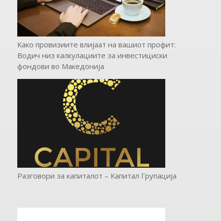
Како провизиите влијаат на вашиот профит:
Водич низ калкулациите за инвестициски
фондови во Mакедонија
Разговори за капиталот – Капитал Групација