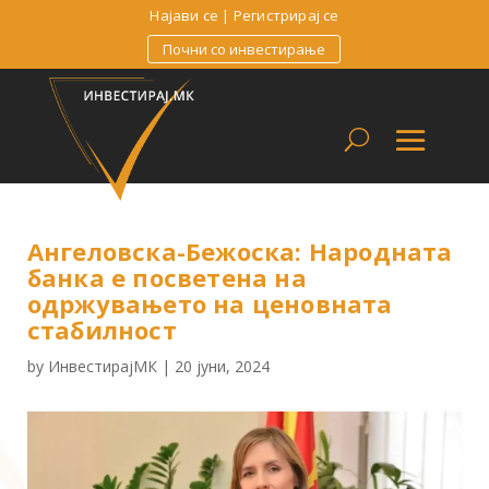
Најави се
|
Регистрирај се
Почни со инвестирање
Ангеловска-Бежоска: Народната
банка е посветена на
одржувањето на ценовната
стабилност
by
ИнвестирајМК
|
20 јуни, 2024