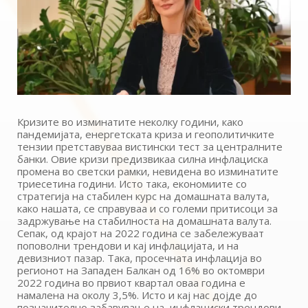
Кризите во изминатите неколку години, како
пандемијата, енергетската криза и геополитичките
тензии претставуваа вистински тест за централните
банки. Овие кризи предизвикаа силна инфлациска
промена во светски рамки, невидена во изминатите
триесетина години. Исто така, економиите со
стратегија на стабилен курс на домашната валута,
како нашата, се справуваа и со големи притисоци за
задржување на стабилноста на домашната валута.
Сепак, од крајот на 2022 година се забележуваат
поповолни трендови и кај инфлацијата, и на
девизниот пазар. Така, просечната инфлација во
регионот на Западен Балкан од 16% во октомври
2022 година во првиот квартал оваа година е
намалена на околу 3,5%. Исто и кај нас дојде до
позначително забавување на инфлациски трендови,