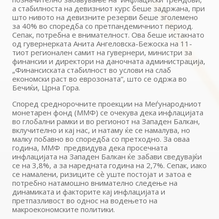
а стабилноста на девизниот курс беше задржана, при
што нивото на девизните резерви беше зголемено
за 40% во споредба со претпандемичниот период.
Сепак, потребна е внимателност. Ова беше истакнато
од гувернерката Анита Ангеловска-Бежоска на 11-
тиот регионален самит на гувернери, министри за
финансии и директори на даночната администрација,
„Финансиската стабилност во услови на слаб
економски раст во еврозоната“, што се одржа во
Бечиќи, Црна Гора.
Според среднорочните проекции на Меѓународниот
монетарен фонд (ММФ) се очекува дека инфлацијата
во глобални рамки и во регионот на Западен Балкан,
вклучително и кај нас, и натаму ќе се намалува, но
малку побавно во споредба со претходно. За оваа
година, ММФ предвидува дека просечната
инфлацијата на Западен Балкан ќе забави сведувајќи
се на 3,8%, а за наредната година на 2,7%. Сепак, иако
се намалени, ризиците сѐ уште постојат и затоа е
потребно натамошно внимателно следење на
динамиката и факторите кај инфлацијата и
претпазливост во однос на водењето на
макроекономските политики.