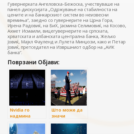
Гувернерката Ангеловска-Бежоска, учествуваше на
панел-дискусијата „Одржување на стабилноста на
цените и на банкарскиот систем во неизвесни
времиња“, заедно со гувернерите на Црна Гора,
Ирена Радовиќ, на БиХ, Јасмина Селимовиќ, на Косово,
Ахмет Исмаили, вицегувернерите на српската,
хрватската и албанската централна банка, Жељко
Јовиќ, Мајкл Фауленд и Лулета Минџози, како и Петар
Јовиќ, претседател на Извршниот одбор на „АИК
банка“.
Поврзани Објави:
Nvidia го
Што може да
надмина
значи
Мајкрософт и
претседателството
стана
на Трамп за
најголемата
доларот и