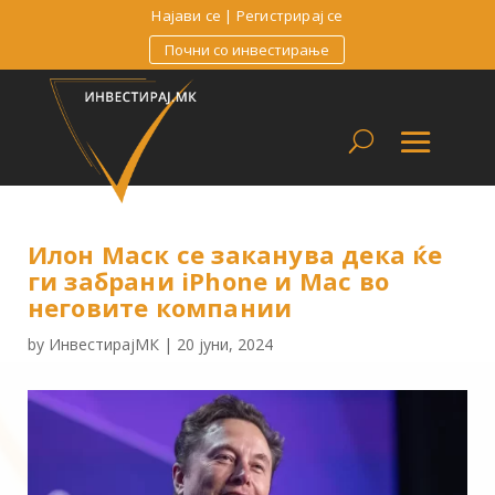
Најави се
|
Регистрирај се
Почни со инвестирање
Илон Маск се заканува дека ќе
ги забрани iPhone и Mac во
неговите компании
by
ИнвестирајМК
|
20 јуни, 2024