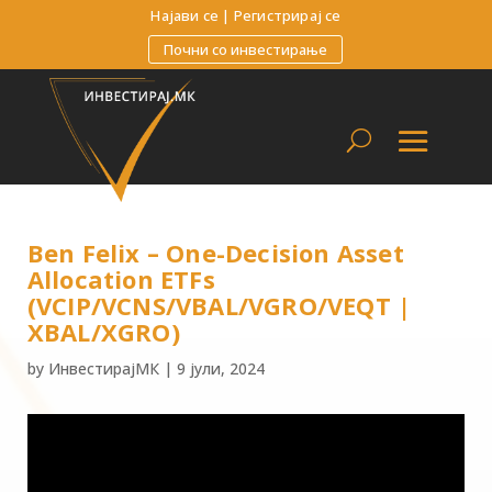
Најави се
|
Регистрирај се
Почни со инвестирање
Ben Felix – One-Decision Asset
Allocation ETFs
(VCIP/VCNS/VBAL/VGRO/VEQT |
XBAL/XGRO)
by
ИнвестирајМК
|
9 јули, 2024