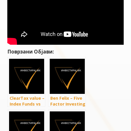
Поврзани Објави:
ClearTax value –
Ben Felix – Five
Index Funds vs
Factor Investing
ETF Investing |
with ETFs
Stock Market
For Beginners