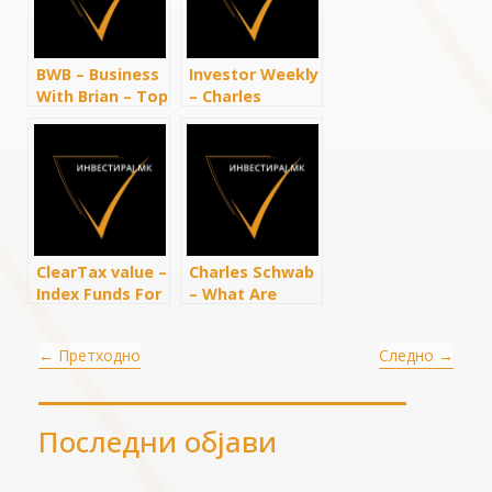
BWB – Business
Investor Weekly
With Brian – Top
– Charles
5 Monthly
Schwab:
Dividend ETFs
Snowball SCHD
with High
to Live Off
Growth
Dividends
ClearTax value –
Charles Schwab
Index Funds For
– What Are
Beginners –
Index Funds?
Your Guide For
←
Претходно
Следно
→
Passive
Investing in The
Stock Market
Последни објави