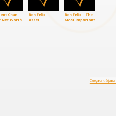
cent Chan –
Ben Felix –
Ben Felix – The
 Net Worth
Asset
Most Important
s CRAZY
Allocation
Lessons in
er $100,000!
Investing
Следна објава