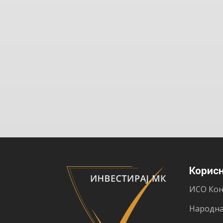
Корис
ИСО Кон
Народна