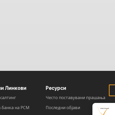
ни Линкови
Ресурси
салтинг
Често поставувани прашања
 банка на РСМ
Последни објави