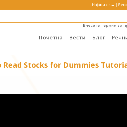
Најави се →
|
Реги
Почетна
Вести
Блог
Речн
o Read Stocks for Dummies Tutori