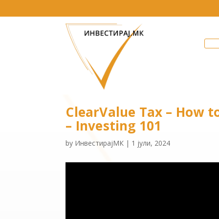
ClearValue Tax – How t
– Investing 101
by
ИнвестирајМК
|
1 јули, 2024