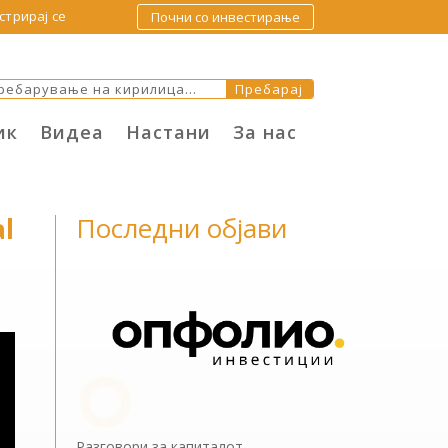
стрирај се
Почни со инвестирање
ик
Видеа
Настани
За нас
Последни објави
al
Разговори за капиталот –