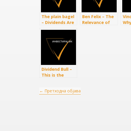
The plain bagel
Ben Felix – The
Vin
– Dividends Are
Relevance of
Why
Irrelevant (Sort
Dividend
Goe
Of…)
Irrelevance
Aft
Dividend Bull –
This is the
Lowest Amount
You Need to
←
Претходна објава
Live Off of
Dividends