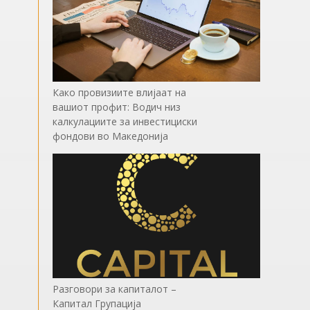
Како провизиите влијаат на
вашиот профит: Водич низ
калкулациите за инвестициски
фондови во Mакедонија
Разговори за капиталот –
Капитал Групација