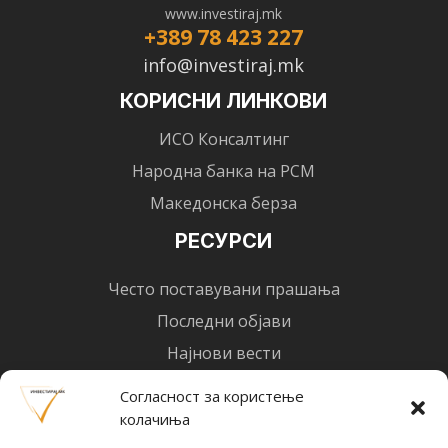
www.investiraj.mk
+389 78 423 227
info@investiraj.mk
КОРИСНИ ЛИНКОВИ
ИСО Консалтинг
Народна банка на РСМ
Македонска берза
РЕСУРСИ
Често поставувани прашања
Последни објави
Најнови вести
Designed by
Design 3 Studio
(Ratko Mircheski). Дизајн: Ратко Мирчески
Согласност за користење
колачиња
Почни со инвестирање