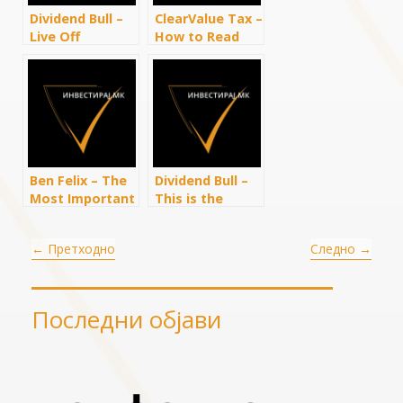
Dividend Bull –
ClearValue Tax –
Live Off
How to Read
Dividends
Stocks for
FASTER: Why
Dummies
You Don’t Need
Tutorial –
a Massive
Investing 101
Portfolio
Ben Felix – The
Dividend Bull –
Most Important
This is the
Lessons in
Lowest Amount
Investing
You Need to
←
Претходно
Следно
→
Live Off of
Dividends
Последни објави