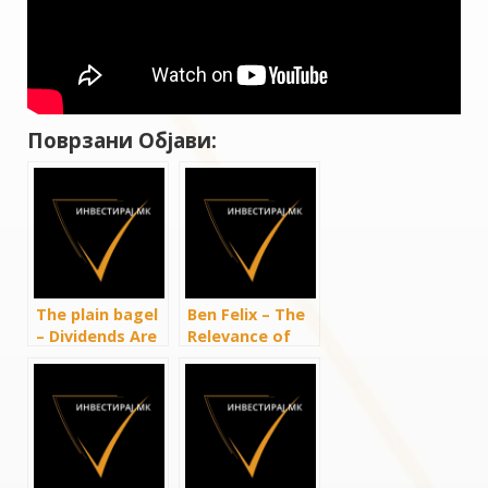
Поврзани Објави:
The plain bagel
Ben Felix – The
– Dividends Are
Relevance of
Irrelevant (Sort
Dividend
Of…)
Irrelevance