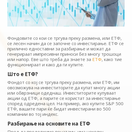
Фондовите со кои се тргува преку размена, или ЕТФ,
се лесен начин да се започне со инвестирање. ЕТФ се
прилично едноставни за разбирање и можат да
генерираат импресивни приноси без многу трошоци
или напор. Еве што треба да знаете за
ЕТФ
, како тие
функционираат и како да ги купите.
Што е ЕТФ?
Фондот со кој се тргува преку размена, или ЕТФ, им
овозможува на инвеститорите да купат многу акции
или обврзници одеднаш. Инвеститорите купуваат
акции од ЕТФ, а парите се користат за инвестирање
според одредена цел. На пример, ако купите S&P 500
ЕТФ, вашите пари ќе бидат инвестирани во 500
компании во тој индекс.
Разбирање на основите на ЕТФ
Пред да продолжиме понатаму, има неколку