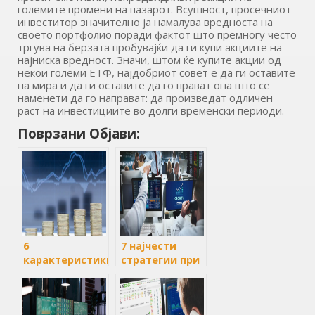
големите промени на пазарот. Всушност, просечниот
инвеститор значително ја намалува вредноста на
своето портфолио поради фактот што премногу често
тргува на берзата пробувајќи да ги купи акциите на
најниска вредност. Значи, штом ќе купите акции од
некои големи ЕТФ, најдобриот совет е да ги оставите
на мира и да ги оставите да го прават она што се
наменети да го направат: да произведат одличен
раст на инвестициите во долги временски периоди.
Поврзани Објави:
6
7 најчести
карактеристики
стратегии при
на
инвестирањето
инвестициските
во акции
фондови