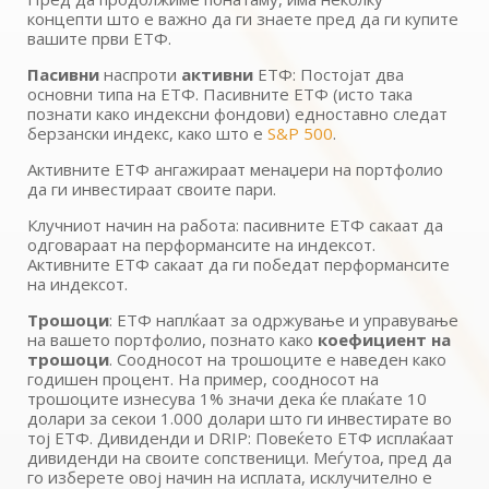
концепти што е важно да ги знаете пред да ги купите
вашите први ЕТФ.
Пасивни
наспроти
активни
ЕТФ: Постојат два
основни типа на ЕТФ. Пасивните ЕТФ (исто така
познати како индексни фондови) едноставно следат
берзански индекс, како што е
S&P 500
.
Активните ЕТФ ангажираат менаџери на портфолио
да ги инвестираат своите пари.
Клучниот начин на работа: пасивните ЕТФ сакаат да
одговараат на перформансите на индексот.
Активните ЕТФ сакаат да ги победат перформансите
на индексот.
Tрошоци
: ЕТФ наплќаат за одржување и управување
на вашето портфолио, познато како
коефициент на
трошоци
. Соодносот на трошоците е наведен како
годишен процент. На пример, соодносот на
трошоците изнесува 1% значи дека ќе плаќате 10
долари за секои 1.000 долари што ги инвестирате во
тој ЕТФ. Дивиденди и DRIP: Повеќето ЕТФ исплаќаат
дивиденди на своите сопственици. Меѓутоа, пред да
го изберете овој начин на исплата, исклучително е