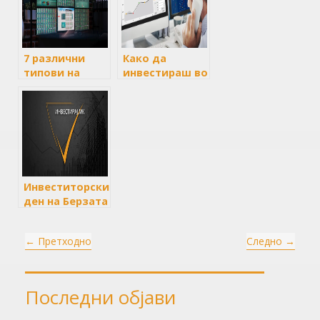
7 различни
Како да
типови на
инвестираш во
инвеститори
македонска
во акции
берза и како
да инвестираш
во странски
берзи?
Инвеститорски
ден на Берзата
на 13.09.2024
година
←
Претходно
Следно
→
Последни објави