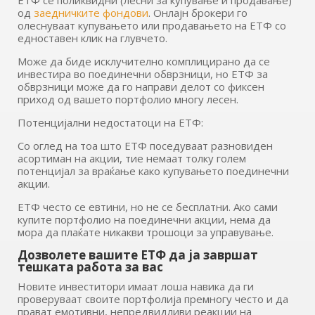
ЕТФ се поликвидни (лесни за купување и продавање)
од
заедничките фондови
. Онлајн брокери го
олеснуваат купувањето или продавањето на ЕТФ со
едноставен клик на глувчето.
Може да биде исклучително комплицирано да се
инвестира во поединечни обврзници, но ЕТФ за
обврзници може да го направи делот со фиксен
приход од вашето портфолио многу лесен.
Потенцијални недостатоци на ЕТФ:
Со оглед на тоа што ЕТФ поседуваат разновиден
асортиман на акции, тие немаат толку голем
потенцијал за враќање како купувањето поединечни
акции.
ЕТФ често се евтини, но не се бесплатни. Ако сами
купите портфолио на поединечни акции, нема да
мора да плаќате никакви трошоци за управување.
Дозволете вашите ЕТФ да ја завршат
тешката работа за вас
Новите инвеститори имаат лоша навика да ги
проверуваат своите портфолија премногу често и да
прават емотивни, непредвидливи реакции на