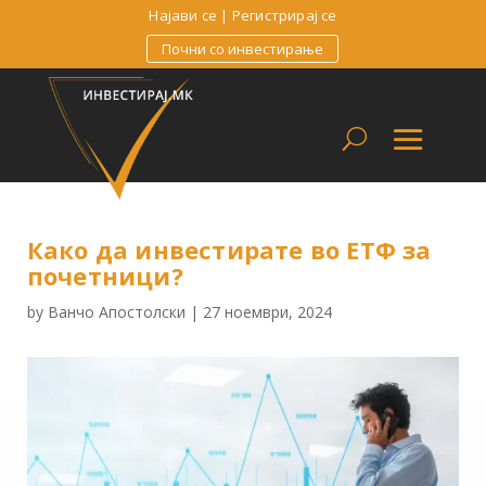
Најави се
|
Регистрирај се
Почни со инвестирање
Како да инвестирате во ЕТФ за
почетници?
by
Ванчо Апостолски
|
27 ноември, 2024