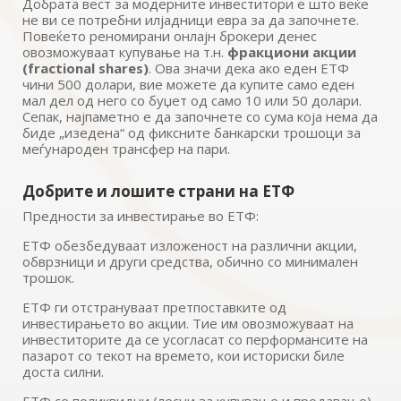
Добрата вест за модерните инвеститори е што веќе
не ви се потребни илјадници евра за да започнете.
Повеќето реномирани онлајн брокери денес
овозможуваат купување на т.н.
фракциони акции
(fractional shares)
. Ова значи дека ако еден ЕТФ
чини 500 долари, вие можете да купите само еден
мал дел од него со буџет од само 10 или 50 долари.
Сепак, најпаметно е да започнете со сума која нема да
биде „изедена“ од фиксните банкарски трошоци за
меѓународен трансфер на пари.
Добрите и лошите страни на ЕТФ
Предности за инвестирање во ЕТФ:
ЕТФ обезбедуваат изложеност на различни акции,
обврзници и други средства, обично со минимален
трошок.
ЕТФ ги отстрануваат претпоставките од
инвестирањето во акции. Тие им овозможуваат на
инвеститорите да се усогласат со перформансите на
пазарот со текот на времето, кои историски биле
доста силни.