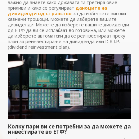
важно да знаете како државата ги третира овие
приливи и како се регулираат
даноците на
дивиденди од странство
за да избегнете високи
казнени трошоци. Можете да изберете вашите
дивиденди. Можете да изберете вашите дивиденди
од ЕТФ да ви се исплаќаат во готовина, или можете
да изберете автоматски да се реинвестираат преку
план за реинвестирање на дивиденда или D.R.I.P.
(dividend reinvestment plan).
Колку пари ви се потребни за да можете да
инвестирате во ЕТФ?