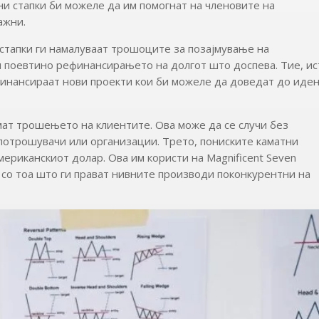
ни стапки би можеле да им помогнат на членовите на
ажни.
 стапки ги намалуваат трошоците за позајмување на
ви поевтино рефинансирањето на долгот што доспева. Тие, ис
финансираат нови проекти кои би можеле да доведат до иде
мат трошењето на клиентите. Ова може да се случи без
потрошувачи или организации. Трето, пониските каматни
ериканскиот долар. Ова им користи на Magnificent Seven
 со тоа што ги прават нивните производи поконкурентни на