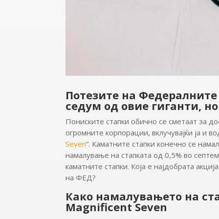
Потезите на Федералните 
седум од овие гиганти, но
Пониските стапки обично се сметаат за доб
огромните корпорации, вклучувајќи ја и во
Seven
“. Каматните стапки конечно се нам
намалување на стапката од 0,5% во септе
каматните стапки. Која е најдобрата акциј
на ФЕД?
Како намалувањето на ста
Magnificent Seven