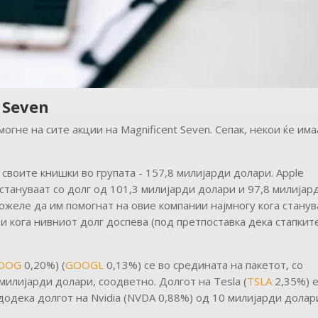
 Seven
гне на сите акции на Magnificent Seven. Сепак, некои ќе има
 своите книшки во групата - 157,8 милијарди долари. Apple
стануваат со долг од 101,3 милијарди долари и 97,8 милијар
ожеле да им помогнат на овие компании најмногу кога станув
и кога нивниот долг доспева (под претпоставка дека стапкит
OOG
0,20%) (
GOOGL
0,13%) се во средината на пакетот, со
милијарди долари, соодветно. Долгот на Tesla (
TSLA
2,35%) 
додека долгот на Nvidia (NVDA 0,88%) од 10 милијарди долар