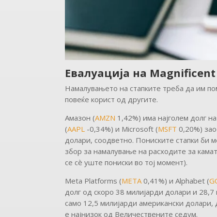
Евалуација на Magnificent
Намалувањето на стапките треба да им помо
повеќе корист од другите.
Амазон (
AMZN
1,42%) има најголем долг на
(
AAPL
-0,34%) и Microsoft (
MSFT
0,20%) зао
долари, соодветно. Пониските стапки би м
збор за намалување на расходите за камат
се сè уште пониски во тој момент).
Meta Platforms (
META
0,41%) и Alphabet (
G
долг од скоро 38 милијарди долари и 28,7 
само 12,5 милијарди американски долари, 
е најнизок од Величествените седум.