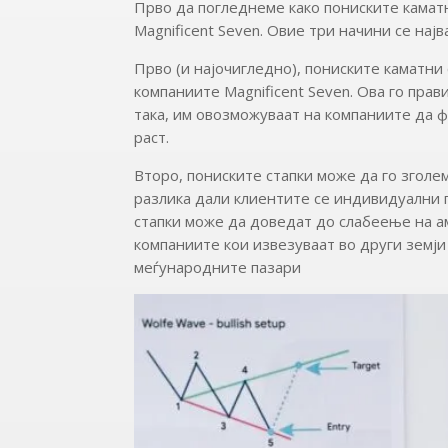
Прво да погледнеме како пониските камат
Magnificent Seven. Овие три начини се најв
Прво (и најочигледно), пониските каматни
компаниите Magnificent Seven. Ова го пра
така, им овозможуваат на компаниите да 
раст.
Второ, пониските стапки може да го зголе
разлика дали клиентите се индивидуални 
стапки може да доведат до слабеење на ам
компаниите кои извезуваат во други земји
меѓународните пазари