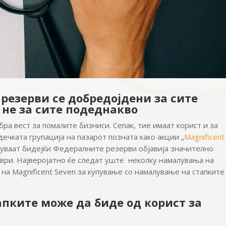
резерви се добредојдени за сите
 не за сите подеднакво
ра вест за помалите бизниси. Сепак, тие имаат корист и за
дечката групација на пазарот позната како акции „
Magnificent
алуваат бидејќи Федералните резерви објавија значително
мври. Најверојатно ќе следат уште неколку намалувања на
а на Magnificent Seven за купување со намалување на стапките
пките може да биде од корист за