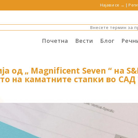
Најави се →
|
Реги
Почетна
Вести
Блог
Речн
ја од „ Magnificent Seven “ на S&
то на каматните стапки во САД 