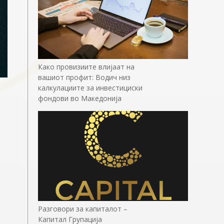
Како провизиите влијаат на
вашиот профит: Водич низ
калкулациите за инвестициски
фондови во Mакедонија
Разговори за капиталот –
Капитал Групација