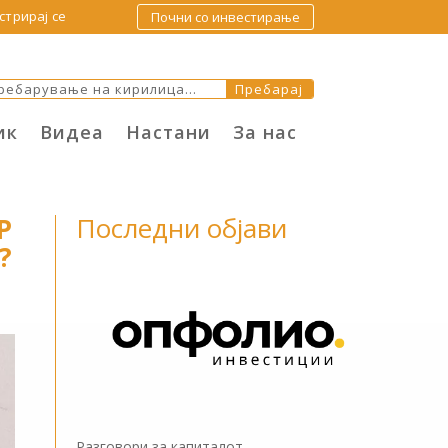
стрирај се
Почни со инвестирање
ик
Видеа
Настани
За нас
Последни објави
P
?
Разговори за капиталот –