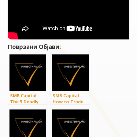
Поврзани Објави:
SMB Capital –
SMB Capital –
The 5 Deadly
How to Trade
Covered Call
Covered Calls
MISTAKES
Properly (The 3
(which you may
keys to
be making
Uncommon
without
Profits)