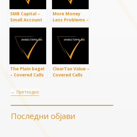
knowing)
SMB Capital –
More Money
Small Account
Less Problems –
Options Income
If Covered Calls
Strategy (Easy)
Are so Great,
Why Doesn’t
Everybody Use
Them?
The Plain bagel
ClearTax Value –
– Covered Calls
Covered Calls
Explained – The
Explained:
Cost of Income
Options Trading
←
Претходно
For Beginners
Последни објави