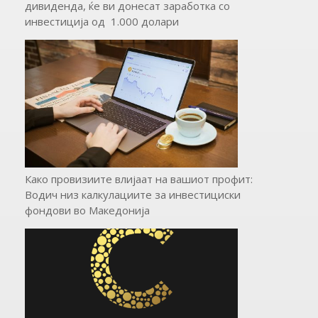
дивиденда, ќе ви донесат заработка со
инвестиција од 1.000 долари
Како провизиите влијаат на вашиот профит:
Водич низ калкулациите за инвестициски
фондови во Mакедонија