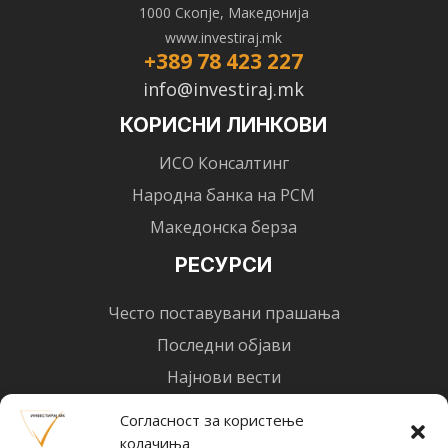
1000 Скопје, Македонија
www.investiraj.mk
+389 78 423 227
info@investiraj.mk
КОРИСНИ ЛИНКОВИ
ИСО Консалтинг
Народна банка на РСМ
Македонска берза
РЕСУРСИ
Често поставувани прашања
Последни објави
Најнови вести
Designed by
Design 3 Studio
(Ratko Mircheski). Дизајн: Ратко Мирчески
Согласност за користење
колачиња
Почни со инвестирање