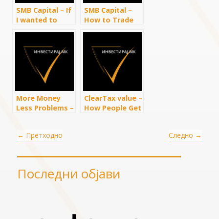
SMB Capital – If
SMB Capital –
I wanted to
How to Trade
make $1,000 a
Covered Calls
week trading
Properly (The 3
options, this is
keys to
exactly what I’d
Uncommon
do
Profits)
More Money
ClearTax value –
Less Problems –
How People Get
If Covered Calls
Rich With
Are so Great,
Options Trading
←
Претходно
Следно
→
Why Doesn’t
Everybody Use
Them?
Последни објави