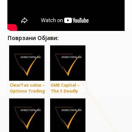
Поврзани Објави:
ClearTax value –
SMB Capital –
Options Trading
The 5 Deadly
For Beginners:
Covered Call
Complete Guide
MISTAKES
with Examples
(which you may
be making
without
knowing)