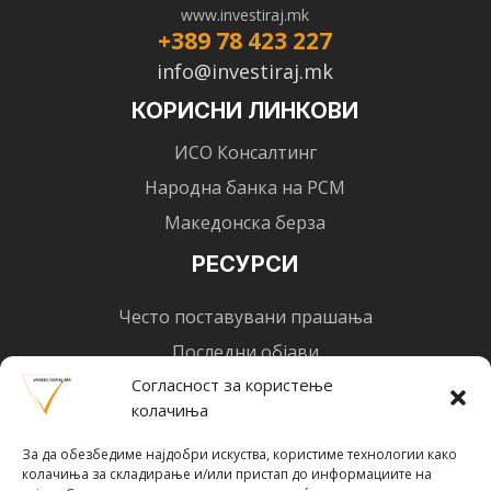
www.investiraj.mk
+389 78 423 227
info@investiraj.mk
КОРИСНИ ЛИНКОВИ
ИСО Консалтинг
Народна банка на РСМ
Македонска берза
РЕСУРСИ
Често поставувани прашања
Последни објави
Согласност за користење
Најнови вести
колачиња
Designed by
Design 3 Studio
(Ratko Mircheski). Дизајн: Ратко Мирчески
За да обезбедиме најдобри искуства, користиме технологии како
Почни со инвестирање
колачиња за складирање и/или пристап до информациите на