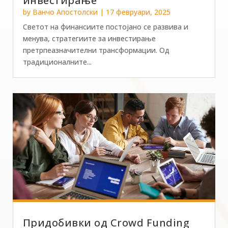
инвестирање
by
Ванчо Апостолски
|
17 февруари, 2025
Светот на финансиите постојано се развива и
менува, стратегиите за инвестирање
претрпеазначителни трансформации. Од
традиционалните...
Придобивки од Crowd Funding