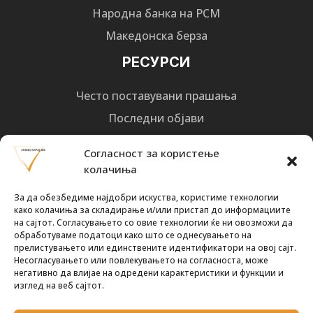
Народна банка на РСМ
Македонска берза
РЕСУРСИ
Често поставувани прашања
Последни објави
Најнови вести
Согласност за користење
Designed by
Design 3 Studio
(Ratko Mircheski). Дизајн: Ратко Мирчески
колачиња
Почни со инвестирање
За да обезбедиме најдобри искуства, користиме технологии
како колачиња за складирање и/или пристап до информациите
на сајтот. Согласувањето со овие технологии ќе ни овозможи да
обработуваме податоци како што се однесувањето на
прелистувањето или единствените идентификатори на овој сајт.
Несогласувањето или повлекувањето на согласноста, може
Претплати се за новости
негативно да влијае на одредени карактеристики и функции и
изглед на веб сајтот.