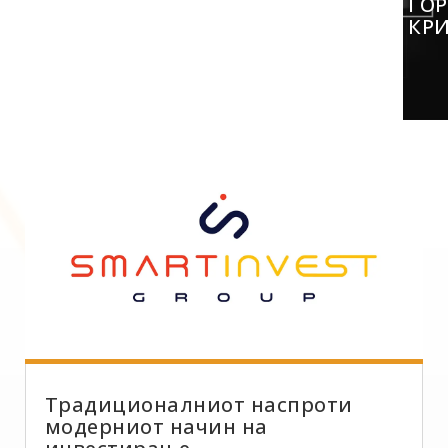
ГО
КР
Традиционалниот наспроти
модерниот начин на