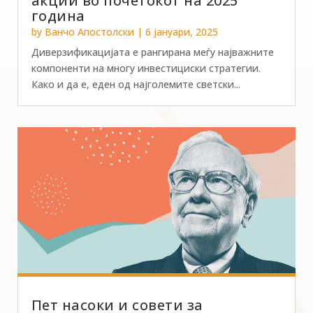
акции во почетокот на 2025
година
by
Ванчо Апостолски
|
6 јануари, 2025
Диверзификацијата е рангирана меѓу најважните
компоненти на многу инвестициски стратегии.
Како и да е, еден од најголемите светски...
Пет насоки и совети за