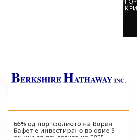
ГО
КР
66% од портфолиото на Ворен
Бафет е инвестирано во овие 5