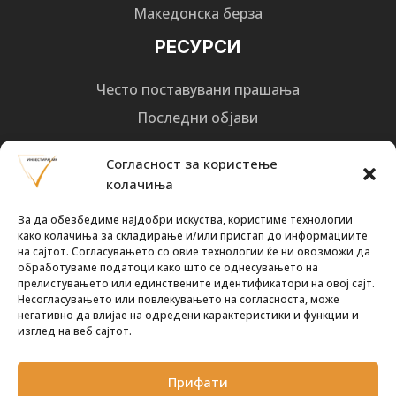
Македонска берза
РЕСУРСИ
Често поставувани прашања
Последни објави
Најнови вести
Согласност за користење
Designed by
Design 3 Studio
(Ratko Mircheski). Дизајн: Ратко Мирчески
колачиња
Почни со инвестирање
За да обезбедиме најдобри искуства, користиме технологии
како колачиња за складирање и/или пристап до информациите
на сајтот. Согласувањето со овие технологии ќе ни овозможи да
обработуваме податоци како што се однесувањето на
прелистувањето или единствените идентификатори на овој сајт.
Несогласувањето или повлекувањето на согласноста, може
Претплати се за новости
негативно да влијае на одредени карактеристики и функции и
изглед на веб сајтот.
Прифати