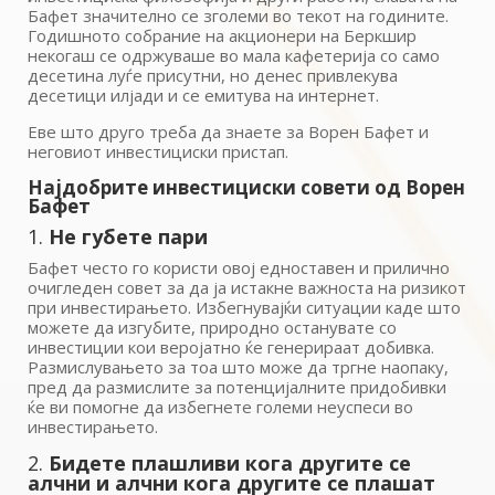
Бафет значително се зголеми во текот на годините.
Годишното собрание на акционери на Беркшир
некогаш се одржуваше во мала кафетерија со само
десетина луѓе присутни, но денес привлекува
десетици илјади и се емитува на интернет.
Еве што друго треба да знаете за Ворен Бафет и
неговиот инвестициски пристап.
Најдобрите инвестициски совети од Ворен
Бафет
1.
Не губете пари
Бафет често го користи овој едноставен и прилично
очигледен совет за да ја истакне важноста на ризикот
при инвестирањето. Избегнувајќи ситуации каде што
можете да изгубите, природно останувате со
инвестиции кои веројатно ќе генерираат добивка.
Размислувањето за тоа што може да тргне наопаку,
пред да размислите за потенцијалните придобивки
ќе ви помогне да избегнете големи неуспеси во
инвестирањето.
2.
Бидете плашливи кога другите се
алчни и алчни кога другите се плашат