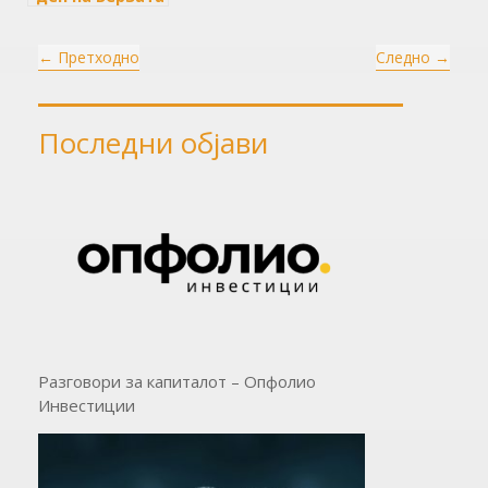
на 13.09.2024
година
←
Претходно
Следно
→
Последни објави
Разговори за капиталот – Опфолио
Инвестиции