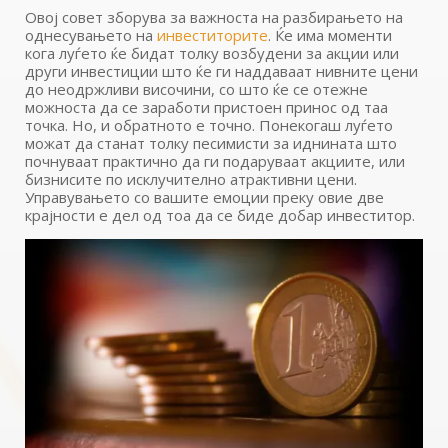
Овој совет зборува за важноста на разбирањето на
однесувањето на
инвеститорите
. Ќе има моменти
кога луѓето ќе бидат толку возбудени за акции или
други инвестиции што ќе ги наддаваат нивните цени
до неодржливи височини, со што ќе се отежне
можноста да се заработи пристоен принос од таа
точка. Но, и обратното е точно. Понекогаш луѓето
можат да станат толку песимисти за иднината што
почнуваат практично да ги подаруваат акциите, или
бизнисите по исклучително атрактивни цени.
Управувањето со вашите емоции преку овие две
крајности е дел од тоа да се биде добар инвеститор.