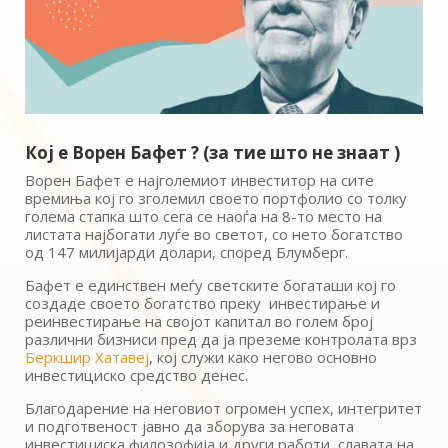
Кој е Ворен Бафет ? (за тие што не знаат )
Ворен Бафет е најголемиот инвеститор на сите
времиња кој го зголемил своето портфолио со толку
голема стапка што сега се наоѓа на 8-то место на
листата најбогати луѓе во светот, со нето богатство
од 147 милијарди долари, според Блумберг.
Бафет е единствен меѓу светските богаташи кој го
создаде своето богатство преку инвестирање и
реинвестирање на својот капитал во голем број
различни бизниси пред да ја преземе контролата врз
Беркшир Хатавеј
, кој служи како негово основно
инвестициско средство денес.
Благодарение на неговиот огромен успех, интегритет
и подготвеност јавно да зборува за неговата
инвестициска филозофија и други работи, славата на