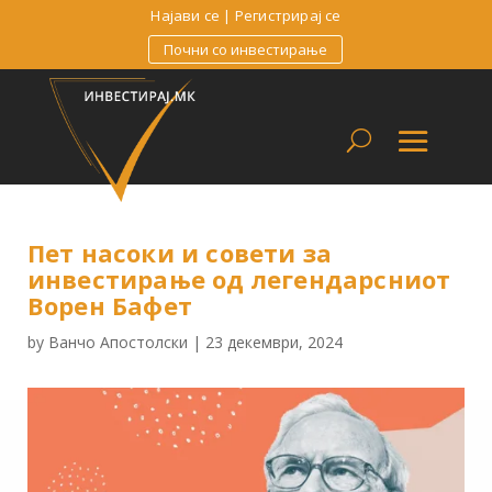
Најави се
|
Регистрирај се
Почни со инвестирање
Пет насоки и совети за
инвестирање од легендарсниот
Ворен Бафет
by
Ванчо Апостолски
|
23 декември, 2024