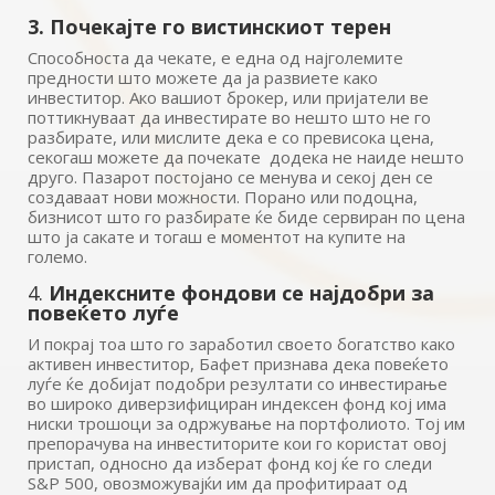
3. Почекајте го вистинскиот терен
Способноста да чекате, е една од најголемите
предности што можете да ја развиете како
инвеститор. Ако вашиот брокер, или пријатели ве
поттикнуваат да инвестирате во нешто што не го
разбирате, или мислите дека е со превисока цена,
секогаш можете да почекате додека не наиде нешто
друго. Пазарот постојано се менува и секој ден се
создаваат нови можности. Порано или подоцна,
бизнисот што го разбирате ќе биде сервиран по цена
што ја сакате и тогаш е моментот на купите на
големо.
4.
Индексните фондови се најдобри за
повеќето луѓе
И покрај тоа што го заработил своето богатство како
активен инвеститор, Бафет признава дека повеќето
луѓе ќе добијат подобри резултати со инвестирање
во широко диверзифициран индексен фонд кој има
ниски трошоци за одржување на портфолиото. Тој им
препорачува на инвеститорите кои го користат овој
пристап, односно да изберат фонд кој ќе го следи
S&P 500, овозможувајќи им да профитираат од