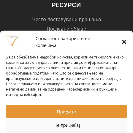
РЕСУРСИ
Често поставувани прашања
Последни објави
Најнови вести
Согласност за користење
колачиња
Designed by
Design 3 Studio
(Ratko Mircheski). Дизајн: Ратко Мирчески
За да обезбедиме најдобри искуства, користиме технологии како
Почни со инвестирање
колачиња за складирање и/или пристап до информациите на
сајтот. Согласувањето со овие технологии ќе ни овозможи да
обработуваме податоци како што се однесувањето на
прелистувањето или единствените идентификатори на овој сајт.
Несогласувањето или повлекувањето на согласноста, може
негативно да влијае на одредени карактеристики и функции и
Претплати се за новости
изглед на веб сајтот.
Прифати
ПРЕТПЛАТИ СЕ !
Не прифаќај