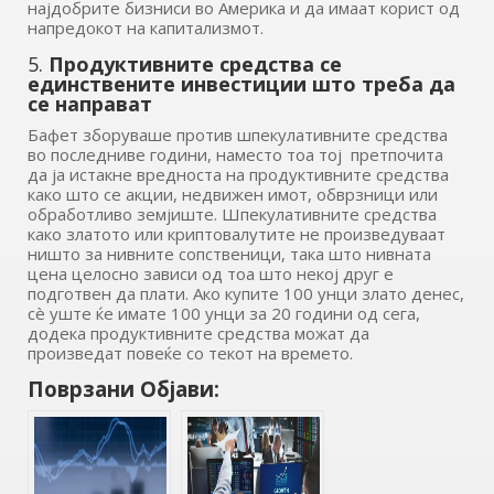
најдобрите бизниси во Америка и да имаат корист од
напредокот на капитализмот.
5.
Продуктивните средства се
единствените инвестиции што треба да
се направат
Бафет зборуваше против шпекулативните средства
во последниве години, наместо тоа тој претпочита
да ја истакне вредноста на продуктивните средства
како што се акции, недвижен имот, обврзници или
обработливо земјиште. Шпекулативните средства
како златото или криптовалутите не произведуваат
ништо за нивните сопственици, така што нивната
цена целосно зависи од тоа што некој друг е
подготвен да плати. Ако купите 100 унци злато денес,
сè уште ќе имате 100 унци за 20 години од сега,
додека продуктивните средства можат да
произведат повеќе со текот на времето.
Поврзани Објави: