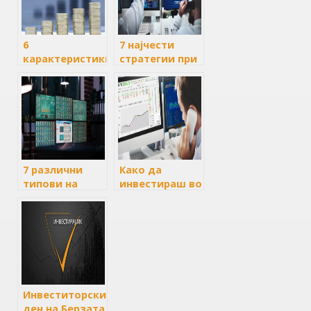
6
7 најчести
карактеристики
стратегии при
на
инвестирањето
инвестициските
во акции
фондови
7 различни
Како да
типови на
инвестираш во
инвеститори
македонска
во акции
берза и како
да инвестираш
во странски
берзи?
Инвеститорски
ден на Берзата