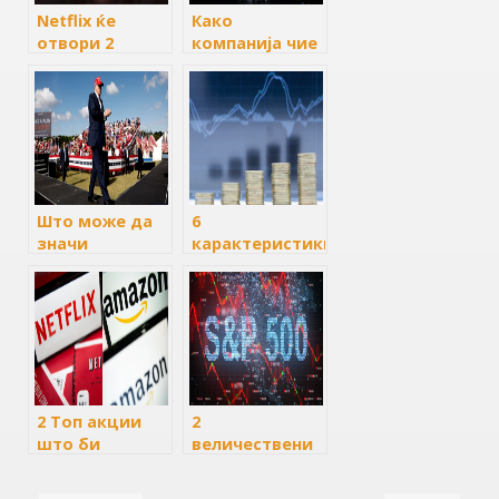
Netflix ќе
Како
отвори 2
компанија чие
огромни
име веројатно
локации со
не можете да
тематски
го изговорите
продавници за
сега вреди
неговите
повеќе од
емисии
Apple
Што може да
6
значи
карактеристики
претседателството
на
на Трамп за
инвестициските
доларот и
фондови
берзата
2 Топ акции
2
што би
величествени
можеле да се
акции од S&P
подобрат до
500 паднаа за