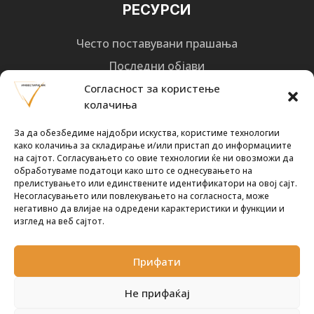
РЕСУРСИ
Често поставувани прашања
Последни објави
Најнови вести
Согласност за користење
колачиња
Designed by
Design 3 Studio
(Ratko Mircheski). Дизајн: Ратко Мирчески
За да обезбедиме најдобри искуства, користиме технологии
Почни со инвестирање
како колачиња за складирање и/или пристап до информациите
на сајтот. Согласувањето со овие технологии ќе ни овозможи да
обработуваме податоци како што се однесувањето на
прелистувањето или единствените идентификатори на овој сајт.
Несогласувањето или повлекувањето на согласноста, може
негативно да влијае на одредени карактеристики и функции и
Претплати се за новости
изглед на веб сајтот.
Прифати
ПРЕТПЛАТИ СЕ !
Не прифаќај