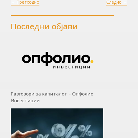
←
Претходно
Следно
→
крајот на 2024
20%, купете ги
година
сега и чувајте
ги засекогаш
Последни објави
Разговори за капиталот – Опфолио
Инвестиции