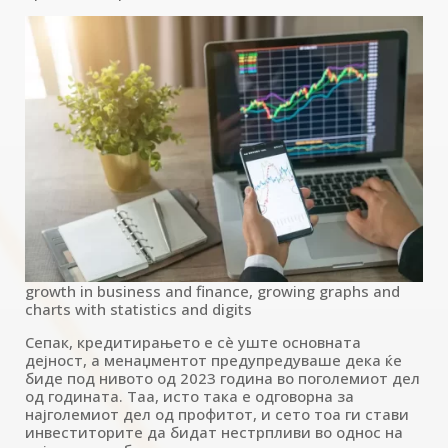
growth in business and finance, growing graphs and
charts with statistics and digits
Сепак, кредитирањето е сè уште основната
дејност, а менаџментот предупредуваше дека ќе
биде под нивото од 2023 година во поголемиот дел
од годината. Таа, исто така е одговорна за
најголемиот дел од профитот, и сето тоа ги стави
инвеститорите да бидат нестрпливи во однос на