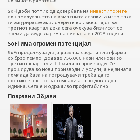
нејзиното работење.
SoFi доби поттик од довербата на
инвеститорите
по намалувањето на каматните стапки, а исто така
ги ажурираше акционерите во извештајот за
третиот квартал дека сега очекува бизнисот со
заеми да биде барем на нивоата во 2023 година.
SoFi има огромен потенцијал
SoFi продолжува да ја развива својата платформа
со брзо темпо. Додаде 756.000 нови членови во
третиот квартал и 1,1 милион производи. Се
проширува во нови производи и услуги, а нејзината
помлада база на потрошувачи треба да го
поттикне растот на компанијата во догледна
иднина. Сега е и одржливо профитабилно
Поврзани Објави: