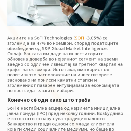
Акциите на SoFi Technologies (
SOFI
-3,05%) се
зголемија за 47% во ноември, според податоците
обезбедени од S&P Global Market Intelligence.
Онлајн банката им даде на инвеститорите
обновена доверба во нејзиниот сегмент на заеми
заедно со одличен извештај за третиот квартал на
крајот на октомври. Исто така, има корист од
позитивното расположение на инвеститорите
засновано на пониски каматни стапки и
зголемениот пазарен ентузијазам за економијата
по претседателските избори.
Конечно сè оди како што треба
SoFi е нестабилна акција од нејзината иницијална
јавна понуда (IPO) пред неколку години. Возбудливо
е затоа што го нарушува традиционалното
банкарство и гради односи со млада клиентела
која ги следи социјалните медиуми, но беше во