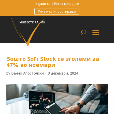
Најави се
|
Регистрирај се
Почни со инвестирање
Зошто SoFi Stock се зголеми за
47% во ноември
by
Ванчо Апостолски
|
3 декември, 2024