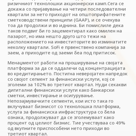
ризичниот технолошки акционерски камп.Сега се
докажа со пријавување на четири последователни
квартали за нето приходот на општоприфатените
сметководствени принципи (GAAP), и се очекува
тоа да продолжи и во иднина. Би помислиле дека
таков подвиг би го зацементирал како омилен на
пазарот, но има нешто друго што тежи на
расположението на инвеститорите во изминатите
неколку квартали. SoFi е првенствено компанија за
заем, а приходите од заеми беа под притисок.
Менаџментот работи на проширување на својата
платформа за да се оддалечи од концентрацијата
во кредитирањето. Постигна неверојатен напредок
со својот сегмент за финансиски услуги, кој се
зголеми за 102% во третиот квартал. Нуди секакви
дигитални финансиски услуги како банкарски
сметки, инвестирање и осигурување.
Непозајмувачките сегменти, кои исто така го
вклучуваат бизнисот со технолошка платформа,
услуга за финансиска инфраструктура со бела
ознака, продолжуваат да се зголемуваат како
процент од целиот бизнис. Тие учествуваа со 49%
од вкупните приспособени нето приходи во
третиот квартал.