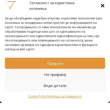
Најнови вести
Согласност за користење
колачиња
Designed by
Design 3 Studio
(Ratko Mircheski). Дизајн: Ратко Мирчески
За да обезбедиме најдобри искуства, користиме технологии како
Почни со инвестирање
колачиња за складирање и/или пристап до информациите на
сајтот. Согласувањето со овие технологии ќе ни овозможи да
обработуваме податоци како што се однесувањето на
прелистувањето или единствените идентификатори на овој сајт.
Несогласувањето или повлекувањето на согласноста, може
негативно да влијае на одредени карактеристики и функции и
Претплати се за новости
изглед на веб сајтот.
Прифати
ПРЕТПЛАТИ СЕ !
Не прифаќај
Види детали
Политика за приватност
© 2024-2026 ИнвестирајМК. Сите права се
Cookie Policy
Политика за приватност
задржани.