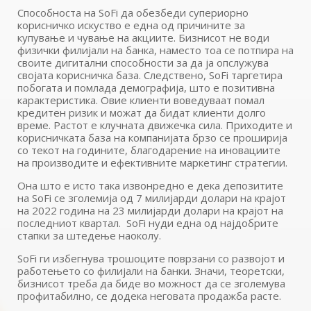
Способноста на SoFi да обезбеди супериорно
корисничко искуство е една од причините за
купување и чување на акциите. Бизнисот не води
физички филијали на банка, наместо тоа се потпира на
своите дигитални способности за да ја опслужува
својата корисничка база. Следствено, SoFi таргетира
побогата и помлада демографија, што е позитивна
карактеристика. Овие клиенти воведуваат помал
кредитен ризик и можат да бидат клиенти долго
време. Растот е клучната движечка сила. Приходите и
корисничката база на компанијата брзо се проширија
со текот на годините, благодарение на иновациите
на производите и ефективните маркетинг стратегии.
Она што е исто така извонредно е дека депозитите
на SoFi се зголемија од 7 милијарди долари на крајот
на 2022 година на 23 милијарди долари на крајот на
последниот квартал. SoFi нуди една од најдобрите
стапки за штедење наоколу.
SoFi ги избегнува трошоците поврзани со развојот и
работењето со филијали на банки. Значи, теоретски,
бизнисот треба да биде во можност да се зголемува
профитабилно, се додека неговата продажба расте.