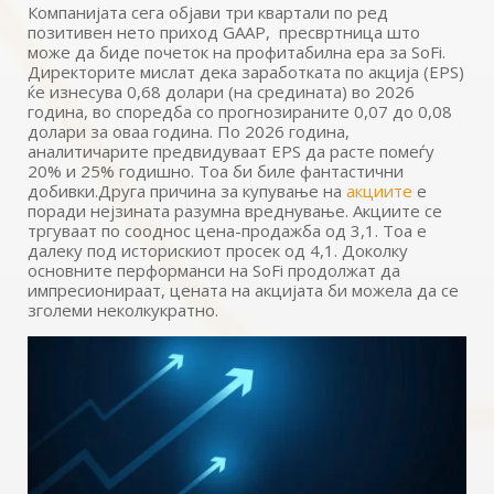
Компанијата сега објави три квартали по ред
позитивен нето приход GAAP, пресвртница што
може да биде почеток на профитабилна ера за SoFi.
Директорите мислат дека заработката по акција (EPS)
ќе изнесува 0,68 долари (на средината) во 2026
година, во споредба со прогнозираните 0,07 до 0,08
долари за оваа година. По 2026 година,
аналитичарите предвидуваат EPS да расте помеѓу
20% и 25% годишно. Тоа би биле фантастични
добивки.Друга причина за купување на
акциите
е
поради нејзината разумна вреднување. Акциите се
тргуваат по сооднос цена-продажба од 3,1. Тоа е
далеку под историскиот просек од 4,1. Доколку
основните перформанси на SoFi продолжат да
импресионираат, цената на акцијата би можела да се
зголеми неколкукратно.