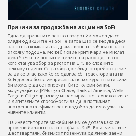
Причини за продажба на акции на SoFi
Една од причините зошто пазарот би можел да се
олади од акциите на SoFi е затоа што се верува дека
растот на компанијата драматично ќе забави порано
отколку подоцна. Можеби овие критичари не мислат
дека SoFi ќе ги постигне целите на раководството
кога станува збор за растот на EPS во следните
неколку години. Се разбира, ќе биде потребно време
за да се знае како ќе се одвива сè. Траекторијата на
SoFi досега беше импресивна, но конкурентните сили
би можеле да се попречат. Сите големи банки,
вклучувајќи ги JPMorgan Chase, Bank of America, Wells
Fargo и Citigroup, многу инвестираат во технолошките
и дигиталните способности за да ја поттикнат
внатрешната ефикасност и подобро да им служат на
нивните клиенти.
На инвеститорите можеби не им се допаѓа како се
промени билансот на состојба на SoFi. Во изминатите
шест квартали, бизнисот потекнува од лични заеми