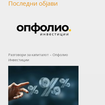
Последни објави
оттогаш
Разговори за капиталот – Опфолио
Инвестиции