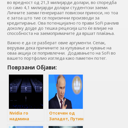
во вредност од 21,3 милијарди долари, во споредба
со само 4,1 милијарди долари студентски заеми.
Личните заеми генерираат повисоки приноси, но тоа
е затоа што тие се поризични производи за
кредитирање. Ова потенцијално го прави SoFi ранлив
доколку дојде до тешка рецесија што ќе влијае на
способноста на заемопримачите да вршат плаќања.
Важно е да се разберат овие аргументи. Сепак,
верувам дека причините за купување и чување на
оваа акција се попривлечни. Додавањето на SoFi во
вашето портфолио изгледа како паметен потег.
Поврзани Објави:
Nvidia го
Отсечен од
надмина
Западот, Путин
Мајкрософт и
вели дека