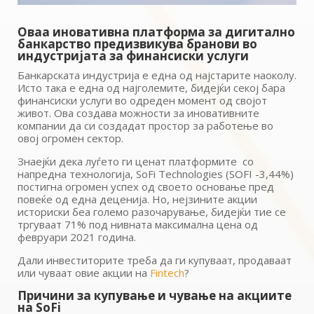
Оваа иновативна платформа за дигитално
банкарство предизвикува бранови во
индустријата за финансиски услуги
Банкарската индустрија е една од најстарите наоколу.
Исто така е една од најголемите, бидејќи секој бара
финансиски услуги во одреден момент од својот
живот. Ова создава можности за иновативните
компании да си создадат простор за работење во
овој огромен сектор.
Знаејќи дека луѓето ги ценат платформите со
напредна технологија, SoFi Technologies (SOFI -3,44%)
постигна огромен успех од своето основање пред
повеќе од една деценија. Но, нејзините акции
историски беа големо разочарување, бидејќи тие се
тргуваат 71% под нивната максимална цена од
февруари 2021 година.
Дали инвеститорите треба да ги купуваат, продаваат
или чуваат овие акции на
Fintech
?
Причини за купување и чување на акциите
на SoFi