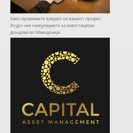
Како провизиите влијаат на вашиот профит:
Водич низ калкулациите за инвестициски
фондови во Mакедонија