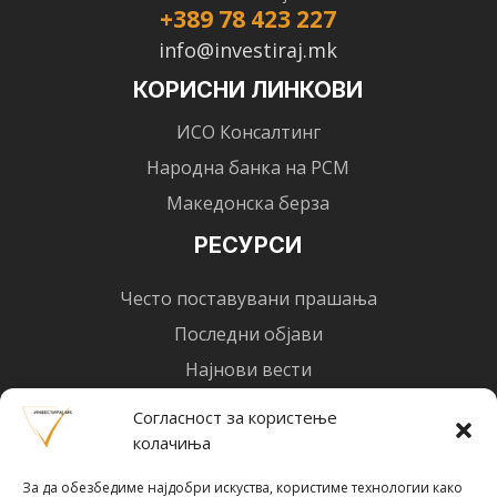
+389 78 423 227
info@investiraj.mk
КОРИСНИ ЛИНКОВИ
ИСО Консалтинг
Народна банка на РСМ
Македонска берза
РЕСУРСИ
Често поставувани прашања
Последни објави
Најнови вести
Designed by
Design 3 Studio
(Ratko Mircheski). Дизајн: Ратко Мирчески
Согласност за користење
колачиња
Почни со инвестирање
За да обезбедиме најдобри искуства, користиме технологии како