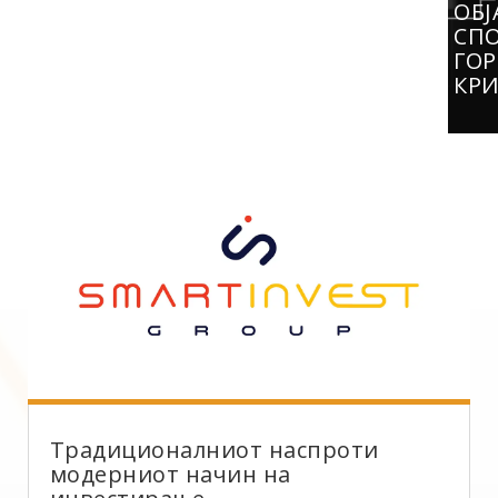
ОБЈ
СП
ГО
КР
Традиционалниот наспроти
модерниот начин на