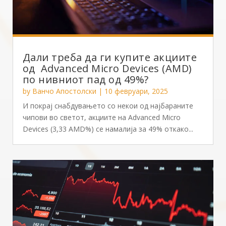
Дали треба да ги купите акциите
од Advanced Micro Devices (AMD)
по нивниот пад од 49%?
by
Ванчо Апостолски
|
10 февруари, 2025
И покрај снабдувањето со некои од најбараните
чипови во светот, акциите на Advanced Micro
Devices (3,33 AMD%) се намалија за 49% откако...