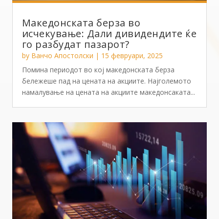
Македонската берза во
исчекување: Дали дивидендите ќе
го разбудат пазарот?
by
Ванчо Апостолски
|
15 февруари, 2025
Помина периодот во кој македонската берза
бележеше пад на цената на акциите. Најголемото
намалување на цената на акциите македонсаката...