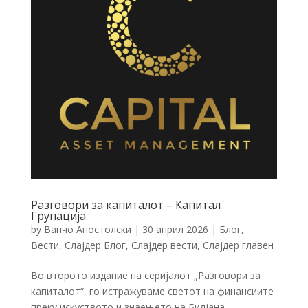
Разговори за капиталот – Капитал
Групација
by
Ванчо Апостолски
|
30 април 2026
|
Блог
,
Вести
,
Слајдер Блог
,
Слајдер вести
,
Слајдер главен
Во второто издание на серијалот „Разговори за
капиталот“, го истражуваме светот на финансиите
преку искуството и знаењето на Билјана