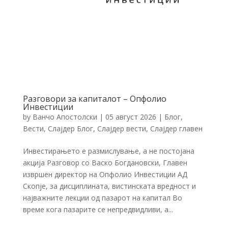
Разговори за капиталот – Опфолио
Инвестиции
by
Ванчо Апостолски
|
05 август 2026
|
Блог
,
Вести
,
Слајдер Блог
,
Слајдер вести
,
Слајдер главен
Инвестирањето е размислување, а не постојана
акција Разговор со Васко Богдановски, Главен
извршен директор на Опфолио Инвестиции АД
Скопје, за дисциплината, вистинската вредност и
најважните лекции од пазарот на капитал Во
време кога пазарите се непредвидливи, а...