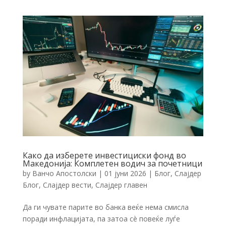
Како да изберете инвестициски фонд во
Македонија: Комплетен водич за почетници
by
Ванчо Апостолски
|
01 јуни 2026
|
Блог
,
Слајдер
Блог
,
Слајдер вести
,
Слајдер главен
Да ги чувате парите во банка веќе нема смисла
поради инфлацијата, па затоа сè повеќе луѓе