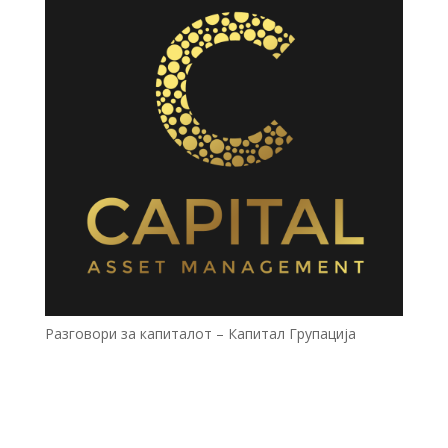
Разговори за капиталот – Капитал Групација