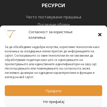
РЕСУРСИ
Често поставувани прашања
Последни објави
Согласност за користење
Најнови вести
колачиња
Designed by
Design 3 Studio
(Ratko Mircheski). Дизајн: Ратко Мирчески
За да обезбедиме најдобри искуства, користиме технологии како
Почни со инвестирање
колачиња за складирање и/или пристап до информациите на
сајтот. Согласувањето со овие технологии ќе ни овозможи да
обработуваме податоци како што се однесувањето на
прелистувањето или единствените идентификатори на овој сајт.
Несогласувањето или повлекувањето на согласноста, може
негативно да влијае на одредени карактеристики и функции и
Претплати се за новости
изглед на веб сајтот.
Прифати
ПРЕТПЛАТИ СЕ !
Не прифаќај