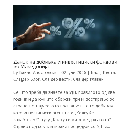
Данок на добивка и инвестициски фондови
во Македонија
by
Ванчо Апостолски
|
02 јуни 2026
|
Блог
,
Вести
,
Слајдер Блог
,
Слајдер вести
,
Слајдер главен
Сè што треба да знаете за УЈП, правилото од две
години и даночните обврски при инвестирање во
странство Најчестото прашање што го добивам
како инвестициски агент не е „Колку ќе
заработам?“, туку „Колку ќе ми земе државата?“.
Стравот од комплицирани процедури со УЈП и...