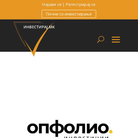
Најави се
|
Регистрирај се
Почни со инвестирање