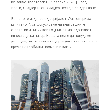
by
Ванчо Апостолски
|
17 април 2026
|
Блог
,
Вести
,
Слајдер Блог
,
Слајдер вести
,
Слајдер главен
Во првото издание од серијалот „Разговори за
капиталот“, се фокусираме на внатрешните
стратегии и визии кои го движат македонскиот
инвестициски пазар. Нашата цел е да понудиме
јасен увид во тоа како се управува со капиталот во
време на глобални промени и какви...