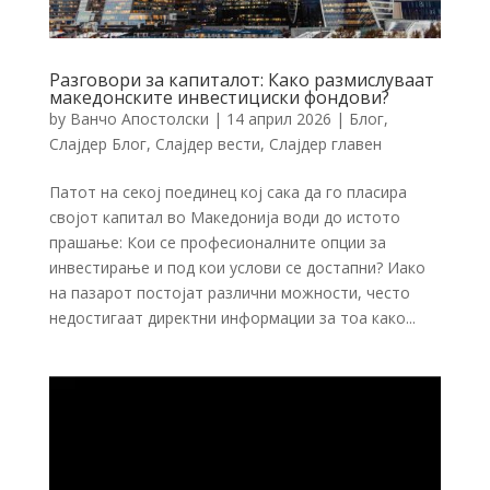
Разговори за капиталот: Како размислуваат
македонските инвестициски фондови?
by
Ванчо Апостолски
|
14 април 2026
|
Блог
,
Слајдер Блог
,
Слајдер вести
,
Слајдер главен
Патот на секој поединец кој сака да го пласира
својот капитал во Македонија води до истото
прашање: Кои се професионалните опции за
инвестирање и под кои услови се достапни? Иако
на пазарот постојат различни можности, често
недостигаат директни информации за тоа како...