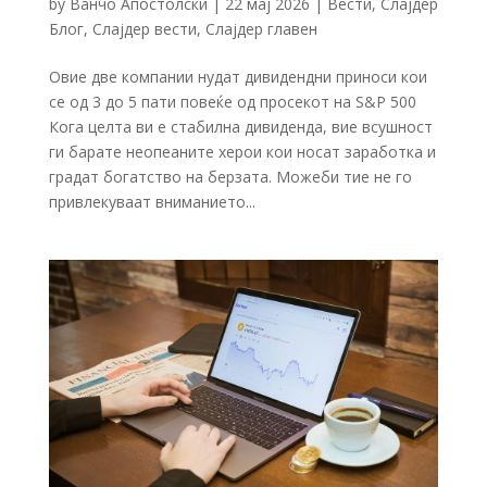
by
Ванчо Апостолски
|
22 мај 2026
|
Вести
,
Слајдер
Блог
,
Слајдер вести
,
Слајдер главен
Овие две компании нудат дивидендни приноси кои
се од 3 до 5 пати повеќе од просекот на S&P 500
Кога целта ви е стабилна дивиденда, вие всушност
ги барате неопеаните херои кои носат заработка и
градат богатство на берзата. Можеби тие не го
привлекуваат вниманието...