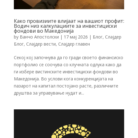
Како провизиите влијаат на вашиот профит:
Водич низ калкулациите за инвестициски
фондови во Mакедонија
by
Ванчо Апостолски
|
17 мај 2026
|
Блог
,
Слајдер
Блог
,
Слајдер вести
,
Слајдер главен
Секој кој започнува да го гради своето финансиско
портфолио се соочува со клучната одлука како да
ги избере вистинските инвестициски фондови во
Македонија. Во услови кога конкуренцијата на
пазарот на капитал постојано расте, различните
друштва за управување нудат и...