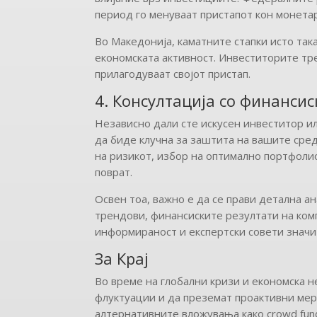
период го менуваат пристапот кон монета
Во Македонија, каматните стапки исто так
економската активност. Инвеститорите тре
прилагодуваат својот пристап.
4. Консултација со финанси
Независно дали сте искусен инвеститор ил
да биде клучна за заштита на вашите сре
на ризикот, избор на оптимално портфоли
поврат.
Освен тоа, важно е да се прави детална а
трендови, финансиските резултати на ком
информираност и експертски совети значи
За Крај
Во време на глобални кризи и економска 
флуктуации и да преземат проактивни мер
алтернативните вложувања како crowd fun