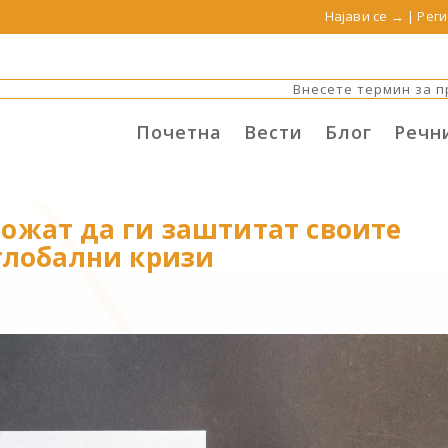
Најави се →
|
Реги
Почетна
Вести
Блог
Речн
ожат да ги заштитат своите
 глобални кризи