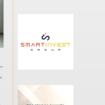
ен
ја
т