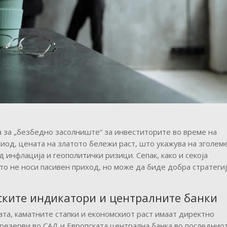
а за „безбедно засолниште“ за инвеститорите во време на
иод, цената на златото бележи раст, што укажува на зголем
 инфлација и геополитички ризици. Сепак, како и секоја
то не носи пасивен приход, но може да биде добра стратеги
ските индикатори и централните банки
та, каматните стапки и економскиот раст имаат директно
резерви во САД и Европската централна банка во последнио