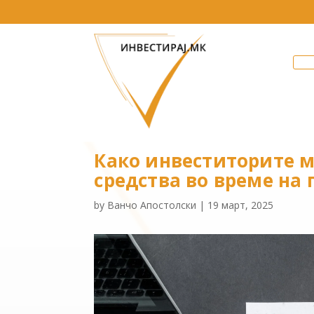
Како инвеститорите м
средства во време на
by
Ванчо Апостолски
|
19 март, 2025