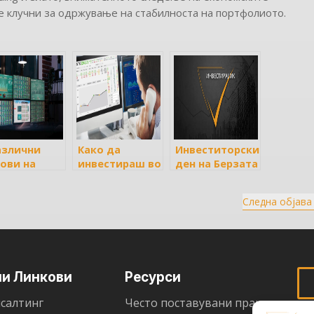
се клучни за одржување на стабилноста на портфолиото.
азлични
Како да
Инвеститорски
ови на
инвестираш во
ден на Берзата
веститори
македонска
на 13.09.2024
акции
берза и како
година
Следна објава
да инвестираш
во странски
берзи?
ни Линкови
Ресурси
салтинг
Често поставувани прашања