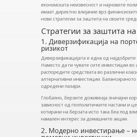
економската неизвесност и најновите пол
имаат директно влијание врз финансискит
нови стратегии за заштита на своите сред
Стратегии за заштита н
1. Диверзификација на порт
ризикот
Диверзификацијата е една од најдобрите 
Наместо да ги чувате сите инвестиции во 
распоредите средствата во различни класи
алтернативни инвестиции. Балансираното 
одредени пазари.
Глобално, берзите доживеаја значајни ко
зависност од геополитичките настани и ц
котирани на берзата исто така беа под в
намален интерес за домашните акции.
2. Модерно инвестирање – н
паметни инвестиции