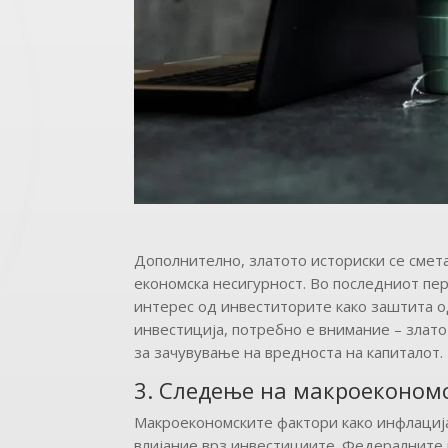
Дополнително, златото историски се смет
економска несигурност. Во последниот пер
интерес од инвеститорите како заштита од
инвестиција, потребно е внимание – злато
за зачувување на вредноста на капиталот.
3. Следење на макроеконом
Макроекономските фактори како инфлација
влијание врз инвестициите. Федералните 