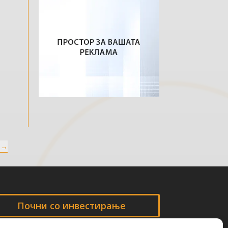
→
Почни со инвестирање