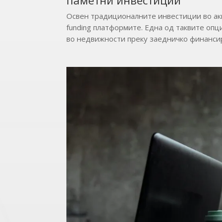
Освен традиционалните инвестиции во акц
funding платформите. Една од таквите оп
во недвижности преку заедничко финансир