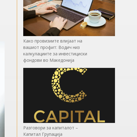
Како провизиите влијаат на
вашиот профит: Водич низ
калкулациите за инвестициски
фондови во Mакедонија
Разговори за капиталот –
Капитал Групација