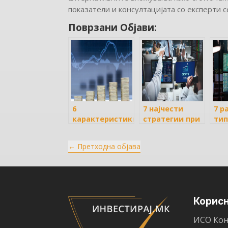
показатели и консултацијата со експерти 
Поврзани Објави:
6
7 најчести
7 р
карактеристики
стратегии при
тип
на
инвестирањето
ин
инвестициските
во акции
во 
←
Претходна објава
фондови
Корис
ИСО Кон