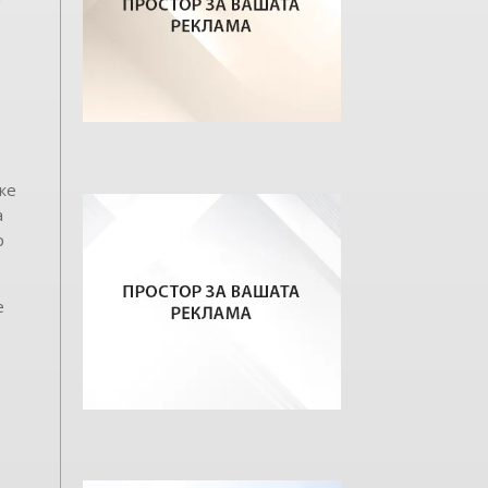
же
а
р
е
.