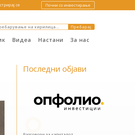
стрирај се
Почни со инвестирање
ик
Видеа
Настани
За нас
Последни објави
Разговори за капиталот –