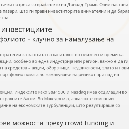
итички потреси со враќањето на Доналд Трамп. Овие настани
е пазари, што ги прави инвеститорите внимателни и да бара
ства.
а инвестициите
фолиото – клучно за намалување на
стратегии за заштита на капиталот во неизвесни времиња.
акции, особено во една индустрија или регион, важно е да ги
 на средства – акции, обврзници, недвижности, злато и нов
портфолио помага во намалување на ризикот при пад на
рекции. Индексите како S&P 500 и Nasdaq имаа осцилации во
ентралните банки. Во Македонија, локалните компании
лијание на економските турбуленции, што резултираше со
ови можности преку crowd funding и