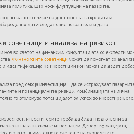
рната политика, што носи флуктуации на пазарите.
а пораснаа, што влијае на достапноста на кредити и
ба редовно да ги следат овие показатели и да го
ски советници и анализа на ризикот
и нов во светот на финансии, консултацијата со експерти мо
дства.
Финансиските советници
можат да помогнат со анализ
о и идентификација на инвестиции кои можат да дадат доба
нализа пред секоја инвестиција – да се истражуваат пазарнит
паниите и потенцијалните ризици. Комбинацијата на лична
телно го зголемува потенцијалот за успех во инвестирањето
неизвесност, инвеститорите треба да бидат подготвени за
ки за заштита на своите инвестиции. Диверзификацијата,
ding и злато, внимателното следење на економските