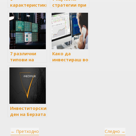
карактеристики
стратегии при
на
инвестирањето
инвестициските
во акции
фондови
7 различни
Како да
типови на
инвестираш во
инвеститори
македонска
во акции
берза и како
да инвестираш
во странски
берзи?
Инвеститорски
ден на Берзата
на 13.09.2024
година
←
Претходно
Следно
→