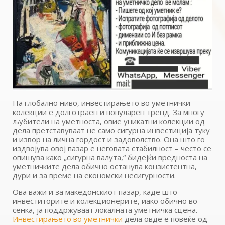
На глобално ниво, инвестирањето во уметнички
колекции е долготраен и популарен тренд. За многу
љубители на уметноста, овие уникатни колекции од
дела претставуваат не само сигурна инвестиција туку
и извор на лична гордост и задоволство. Она што го
издвојува овој пазар е неговата стабилност – често се
опишува како „сигурна валута,“ бидејќи вредноста на
уметничките дела обично останува конзистентна,
дури и за време на економски несигурности.
Ова важи и за македонскиот пазар, каде што
инвеститорите и колекционерите, иако обично во
сенка, ја поддржуваат локалната уметничка сцена.
Инвестирањето во уметнички
дела овде е повеќе од