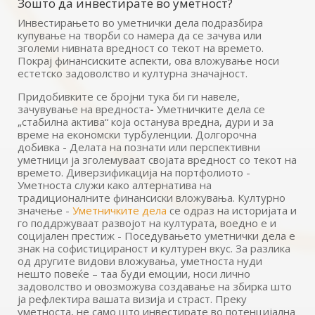
Зошто да инвестирате во уметност?
Инвестирањето во уметнички дела подразбира
купување на творби со намера да се зачува или
зголеми нивната вредност со текот на времето.
Покрај финансиските аспекти, ова вложување носи
естетско задоволство и културна значајност.
Придобивките се бројни тука би ги навеле,
зачувување на вредноста
-
Уметничките дела се
„стабилна актива“ која останува вредна, дури и за
време на економски турбуленции. Долгорочна
добивка - Делата на познати или перспективни
уметници ја зголемуваат својата вредност со текот на
времето. Диверзификација на портфолиото -
Уметноста служи како алтернатива на
традиционалните финансиски вложувања. Културно
значење -
Уметничките дела
се одраз на историјата и
го поддржуваат развојот на културата, воедно е и
социјален престиж - Поседувањето уметнички дела е
знак на софистицираност и културен вкус. За разлика
од другите видови вложувања, уметноста нуди
нешто повеќе – таа буди емоции, носи лично
задоволство и овозможува создавање на збирка што
ја рефлектира вашата визија и страст. Преку
уметноста, не само што инвестирате во потенцијална