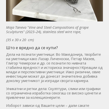
Maja Taneva "Vine and Steel-Compositions of grape
Sculptures" (2023–24), stainless steel wire rope,
(35 x 30 x 20 cm)
Што е вредно да се купи?
Дела на познати уметници: Во Македонија, творбите
на уметници како Лазар Личеноски, Петар Мазев,
Глигор Чемерски и др. се познати по нивната
стабилна вредност и историска значајностКреации од
млади и перспективни уметници: Иако ризични, овие
инвестиции можат да донесат значителна добивка
доколку уметникот ја изгради својата кариера.
Уникатни и ретки дела: Скулптури, слики или графики
со ограничена изработка секогаш се високо ценети и
привлечни за колекционерите.
Изборот зависи од Вашите цели – дали сакате