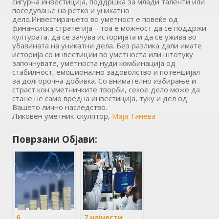
сигурна инвестиција, поддршка за млади таленти или
поседување на ретко и уникатно
дело.Инвестирањето во уметност е повеќе од
финансиска стратегија – тоа е можност да се поддржи
културата, да се зачува историјата и да се ужива во
убавината на уникатни дела. Без разлика дали имате
историја со инвестиции во уметноста или штотуку
започнувате, уметноста нуди комбинација од
стабилност, емоционално задоволство и потенцијал
за долгорочна добивка. Со внимателно избирање и
страст кон уметничките творби, секое дело може да
стане не само вредна инвестиција, туку и дел од
Вашето лично наследство.
Ликовен уметник-скулптор,
Маја Танева
Поврзани Објави:
6
7 најчести