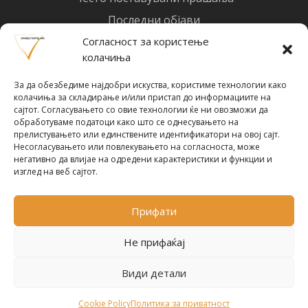
Последни објави
Најнови вести
Согласност за користење
колачиња
Designed by
Design 3 Studio
(Ratko Mircheski). Дизајн: Ратко Мирчески
За да обезбедиме најдобри искуства, користиме технологии како
Почни со инвестирање
колачиња за складирање и/или пристап до информациите на
сајтот. Согласувањето со овие технологии ќе ни овозможи да
обработуваме податоци како што се однесувањето на
прелистувањето или единствените идентификатори на овој сајт.
Несогласувањето или повлекувањето на согласноста, може
негативно да влијае на одредени карактеристики и функции и
Претплати се за новости
изглед на веб сајтот.
Прифати
ПРЕТПЛАТИ СЕ !
Не прифаќај
Види детали
Политика за приватност
© 2024-2026 ИнвестирајМК. Сите права се
Cookie Policy
Политика за приватност