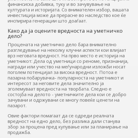
финансиска добивка, туку и во зачувување на
културата и историјата. Со внимателен избор, вашата
инвестиција може да прерасне во наследство кое ќе
инспирира генерации што доаѓаат.
Како да ја оцените вредноста на уметничко
дело?
Процената на уметничко дело бара внимателно
разгледување на неколку клучни аспекти кои влијаат
врз неговата вредност. На прво место е историја на
уметникот: Дела од уметници со реноме, признанија,
награди или учество на меѓународни изложби носат
поголем потенцијал за висока вредност. Потоа е
пазарна побарувачка- популарноста на уметникот и
интересот за неговите дела значително ја
зголемуваат вредноста на творбата. Следно е
состојба на делото - уметничките дела кои се добро
зачувани и одржувани се многу повеќе ценети на
пазарот.
Овие фактори помагаат да се одреди реалната
вредност на едно дело, без разлика дали станува
збор за процена пред купување или за планирање на
продажба.