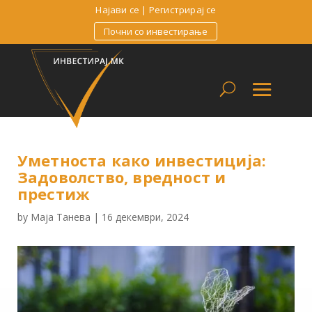
Најави се
|
Регистрирај се
Почни со инвестирање
Уметноста како инвестиција:
Задоволство, вредност и
престиж
by
Маја Танева
|
16 декември, 2024