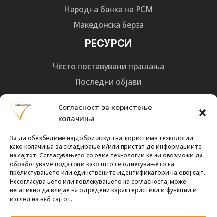
Народна банка на РСМ
Македонска берза
РЕСУРСИ
Често поставувани прашања
Последни објави
Најнови вести
Согласност за користење
Designed by
Design 3 Studio
(Ratko Mircheski). Дизајн: Ратко Мирчески
колачиња
Почни со инвестирање
За да обезбедиме најдобри искуства, користиме технологии
како колачиња за складирање и/или пристап до информациите
на сајтот. Согласувањето со овие технологии ќе ни овозможи да
обработуваме податоци како што се однесувањето на
прелистувањето или единствените идентификатори на овој сајт.
Несогласувањето или повлекувањето на согласноста, може
Претплати се за новости
негативно да влијае на одредени карактеристики и функции и
изглед на веб сајтот.