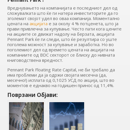
Вреднувањето на компанијата е последниот дел од
сложувалката што ќе ги натера инвеститорите да го
зголемат својот удел во оваа компанија. Моментално
цената на
акцијата
е за околу 4 % потценета, што ја
прави привлечна за купување. Често пати кога цените
на акциите се движат надолу на берзата, акцијата
Pennant Park ќе ги следи, што ќе резултира со уште
поголема можност за купување и заработка. Но во
поголемиот дел од времето цената на акцијата на
компаниите од BDC секторот се блиску до нивната
книговодствена вредност.
Pennant Park Floating Rate Capital, не би требало да
има проблеми да ја одржи својата месечна (да,
месечно!) исплата од 0,1025 УСД по акција, што во
моментов е еднакво на годишен принос од 11,4%.
Поврзани Објави: