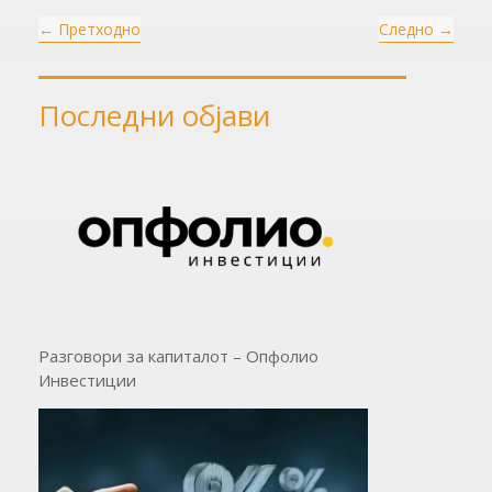
на Трамп за
500 паднаа за
←
Претходно
Следно
→
доларот и
20%, купете ги
берзата
сега и чувајте
ги засекогаш
Последни објави
Разговори за капиталот – Опфолио
Инвестиции