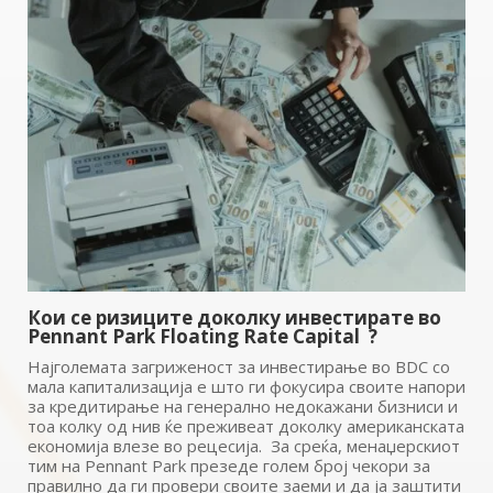
Кои се ризиците доколку инвестирате во
Pennant Park Floating Rate Capital ?
Најголемата загриженост за инвестирање во BDC со
мала капитализација е што ги фокусира своите напори
за кредитирање на генерално недокажани бизниси и
тоа колку од нив ќе преживеат доколку американската
економија влезе во рецесија. За среќа, менаџерскиот
тим на Pennant Park презеде голем број чекори за
правилно да ги провери своите заеми и да ја заштити