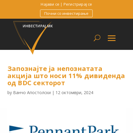
Најави се
|
Регистрирај се
Почни со инвестирање
Запознајте ја непознатата
акција што носи 11% дивиденда
од BDC секторот
by
Ванчо Апостолски
|
12 октомври, 2024