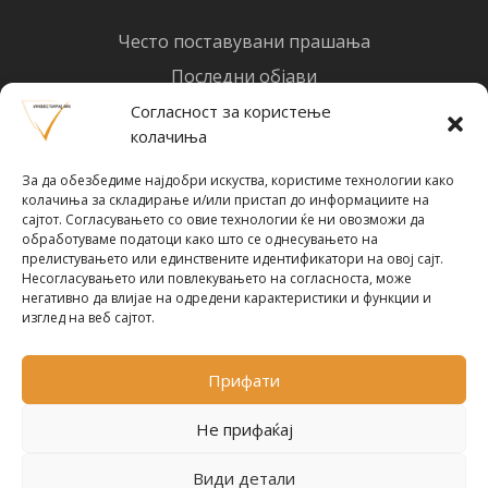
Често поставувани прашања
Последни објави
Најнови вести
Согласност за користење
колачиња
Designed by
Design 3 Studio
(Ratko Mircheski). Дизајн: Ратко Мирчески
За да обезбедиме најдобри искуства, користиме технологии како
Почни со инвестирање
колачиња за складирање и/или пристап до информациите на
сајтот. Согласувањето со овие технологии ќе ни овозможи да
обработуваме податоци како што се однесувањето на
прелистувањето или единствените идентификатори на овој сајт.
Несогласувањето или повлекувањето на согласноста, може
негативно да влијае на одредени карактеристики и функции и
Претплати се за новости
изглед на веб сајтот.
Прифати
ПРЕТПЛАТИ СЕ !
Не прифаќај
Види детали
Политика за приватност