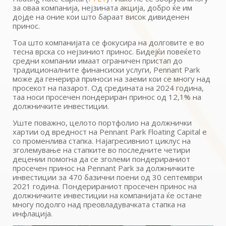
за оваа компанија, нејзината акција, добро ќе им
дојде на оние кои што бараат висок дивиденен
принос.
Тоа што компанијата се фокусира на долговите е во
тесна врска со нејзиниот принос. Бидејќи повеќето
средни компании имаат ограничен пристап до
традиционалните финансиски услуги, Pennant Park
може да генерира приноси на заеми кои се многу над
просекот на пазарот. Од средината на 2024 година,
таа носи просечен пондериран принос од 12,1% на
должничките инвестиции.
Уште поважно, целото портфолио на должнички
хартии од вредност на Pennant Park Floating Capital е
со променлива стапка. Најагресивниот циклус на
зголемување на стапките во последните четири
децении помогна да се зголеми пондерираниот
просечен принос на Pennant Park за должничките
инвестиции за 470 базични поени од 30 септември
2021 година. Пондерираниот просечен принос на
должничките инвестиции на компанијата ќе остане
многу подолго над преовладувачката стапка на
инфлација.