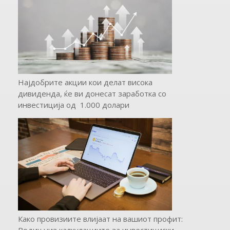
Најдобрите акции кои делат висока
дивиденда, ќе ви донесат заработка со
инвестиција од 1.000 долари
Како провизиите влијаат на вашиот профит:
Водич низ калкулациите за инвестициски