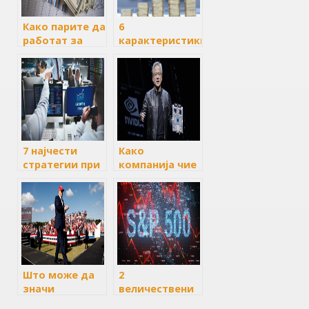
Како парите да
6
работат за
карактеристики
вас, иако
на
немате пари
инвестициските
фондови
7 најчести
Како
стратегии при
компанија чие
инвестирањето
име веројатно
во акции
не можете да
го изговорите
сега вреди
повеќе од
Apple
Што може да
2
значи
величествени
претседателството
акции од S&P