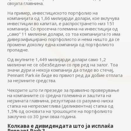
својата главнина.
На пример, инвестициското портфолио на
компанијата од 1,66 милијарди долари, кое вклучува
инвестиции во капитал, е распространето низ 151
компанија. Со просечна големина на инвестиција од
„само“ 11 милиони долари, со тоа компанијата го има
диверзифицирано портфолиото и нема ништо да се
промени доколку една компанија од портфолиото
пропадне.
Од вкупните 1,449 милијарди долари само 1,2
милиони не се обезбедени со прв ред на залог. Тоа
значи дури и некоја компанија да отиде во стечај,
Pennant Park ќе биде во првиот ред да добие отплата
за нејзините средства.
Чекорите што ги презеде за правилно проверување
на компаниите со средна големина и заштита на
нејзината главнина, резултираа со разумно ниска
стапка на непресметлива (деликвентна) стапка од
1,5% од основата на трошоците на портфолиото
заклучно со 30 јуни оваа година.
Колкава е дивидендата што ја исплаќа
Pennant Park ?