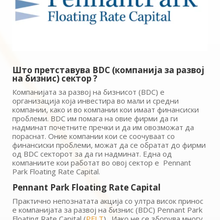
Што претставува BDC (компанија за развој
на бизнис) сектор ?
Компанијата за развој на бизнисот (BDC) е
организација која инвестира во мали и средни
компании, како и во компании кои имаат финансиски
проблеми. BDC им помага на овие фирми да ги
надминат почетните пречки и да им овозможат да
пораснат. Оние компании кои се соочуваат со
финансиски проблеми, можат да се обратат до фирми
од BDC секторот за да ги надминат. Една од
компаниите кои работат во овој сектор е Pennant
Park Floating Rate Capital.
Pennant Park Floating Rate Capital
Практично непознатата акција со ултра висок принос
е компанијата за развој на бизнис (BDC) Pennant Park
Floating Rate Capital (
PFLT
) . Иако не се зборува многу