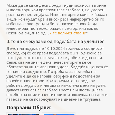
Може да се каже дека фондот нуди можност за оние
инвеститори кои претпочитаат стабилен, но умерен
раст на инвестицијата. Инвеститорите кои пак бараат
акции кои нудат брз и висок раст најверојатно би го
избегнале овој фонд и би се насочиле повеќе да
инвестираат во технолошкиот сектор, или пак во
некои од акциите од „
7 те величенствени
“.
Што да очекуваме од поделбата на уделите?
Денот на поделба е 10.10.2024 година, а соодносот
според кој ќе се прави поделбата е 3:1, односно за
секој удел што го поседувате ќе добиете два нови.
Сепак ова не значи дека инвеститорите ќе се
збогатат за уште два нови удела, бидејќи и цената ќе
се намали соодветно. Потребата за поделба на
уделите е да се направи овој фонд подостапен за
повеќе инвеститори. Критериумите според кои
работи фондот, а и неговата намалена цена на удел,
даваат можност за стабилен раст на инвестицијата,
посебно за оние инвеститори кои вложуваат на долги
патеки и не се потресуваат на дневните тргувања.
Поврзани Објави: