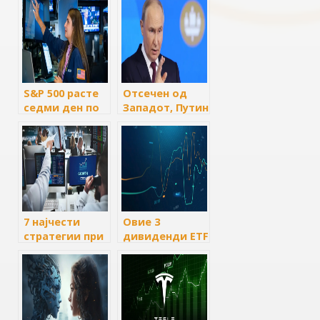
S&P 500 расте
Отсечен од
седми ден по
Западот, Путин
ред додека
вели дека
трговците го
речиси 40% од
чекаат
рускиот
клучниот
трговски
извештај за
промет сега е
инфлацијата
во рубли
7 најчести
Овие 3
стратегии при
дивиденди ETF
инвестирањето
се најдобриот
во акции
пријател на
пензионерите