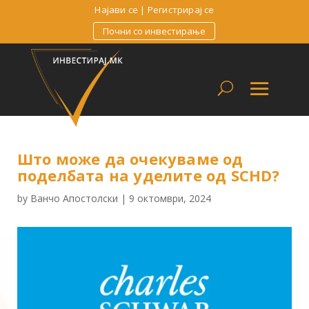
Најави се
|
Регистрирај се
Почни со инвестирање
Што може да очекуваме од
поделбата на уделите од SCHD?
by
Ванчо Апостолски
|
9 октомври, 2024