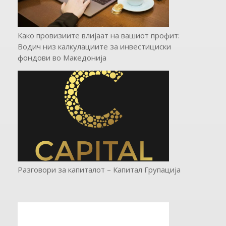
Како провизиите влијаат на вашиот профит:
Водич низ калкулациите за инвестициски
фондови во Mакедонија
Разговори за капиталот – Капитал Групација