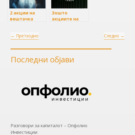
2 акции на
Зошто
вештачка
акциите на
интелигенција
Tesla паднаа
(АИ) кои треба
за 20% во
←
Претходно
Следно
→
да се купат со
првата
1.000 долари и
половина на
да се чуваат со
2024 година, но
децении
се вратија
Последни објави
оттогаш
Разговори за капиталот – Опфолио
Инвестиции