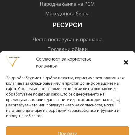
Народна банка на РСМ
Македонска берза
РЕСУРСИ
Често поставувани прашања
Последни објави
Најнови вести
Согласност за користење
колачиња
Designed by
Design 3 Studio
(Ratko Mircheski). Дизајн: Ратко Мирчески
За да обезбедиме најдобри искуства, користиме технологии како
Почни со инвестирање
колачиња за складирање и/или пристап до информациите на
сајтот. Согласувањето со овие технологии ќе ни овозможи да
обработуваме податоци како што се однесувањето на
прелистувањето или единствените идентификатори на овој сајт.
Несогласувањето или повлекувањето на согласноста, може
негативно да влијае на одредени карактеристики и функции и
Претплати се за новости
изглед на веб сајтот.
Прифати