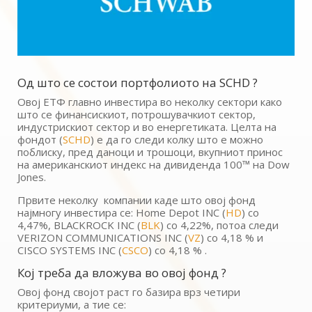
Од што се состои портфолиото на SCHD ?
Овој ЕТФ главно инвестира во неколку сектори како
што се финансискиот, потрошувачкиот сектор,
индустрискиот сектор и во енергетиката. Целта на
фондот (
SCHD
) е да го следи колку што е можно
поблиску, пред даноци и трошоци, вкупниот принос
на американскиот индекс на дивиденда 100™ на Dow
Jones.
Првите неколку компании каде што овој фонд
најмногу инвестира се: Home Depot INC (
HD
) со
4,47%, BLACKROCK INC (
BLK
) со 4,22%, потоа следи
VERIZON COMMUNICATIONS INC (
VZ
) со 4,18 % и
CISCO SYSTEMS INC (
CSCO
) со 4,18 % .
Кој треба да вложува во овој фонд ?
Овој фонд својот раст го базира врз четири
критериуми, а тие се: