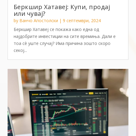
Беркшир Хатавеј: Купи, продај
или чувај?
by
Ванчо Апостолски
|
9 септември, 2024
Беркшир Хатавеј се покажа како една од
најдобрите инвестиции на сите времиња. Дали е
тоа сè уште случај? Има причина зошто скоро
секој...