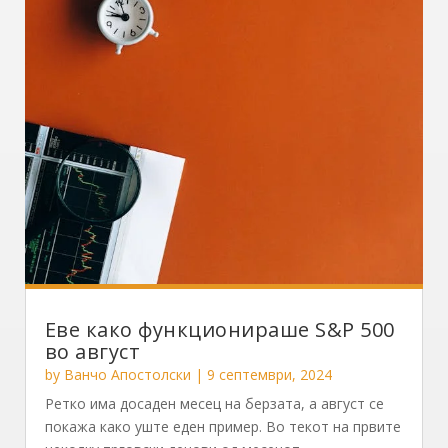
Еве како функционираше S&P 500
во август
by
Ванчо Апостолски
|
9 септември, 2024
Ретко има досаден месец на берзата, а август се
покажа како уште еден пример. Во текот на првите