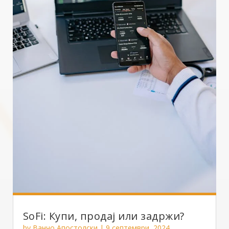
SoFi: Купи, продај или задржи?
by
Ванчо Апостолски
|
9 септември, 2024