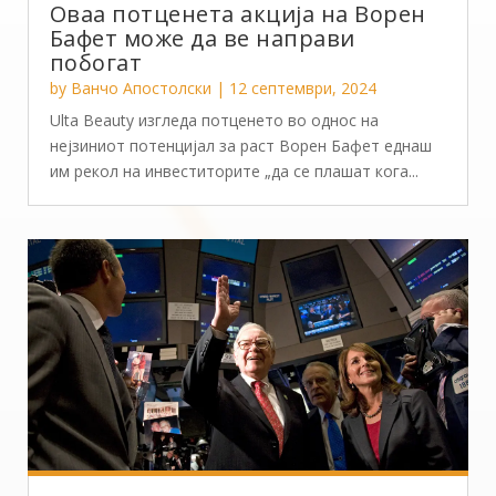
Оваа потценета акција на Ворен
Бафет може да ве направи
побогат
by
Ванчо Апостолски
|
12 септември, 2024
Ulta Beauty изгледа потценето во однос на
нејзиниот потенцијал за раст Ворен Бафет еднаш
им рекол на инвеститорите „да се плашат кога...