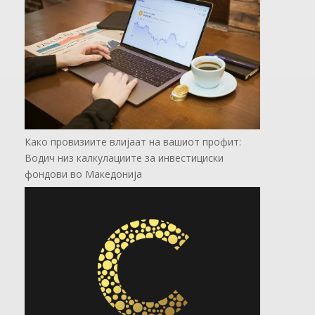
Како провизиите влијаат на вашиот профит:
Водич низ калкулациите за инвестициски
фондови во Mакедонија