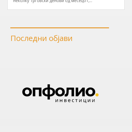
неколку трговски денови од месецот,...
Последни објави