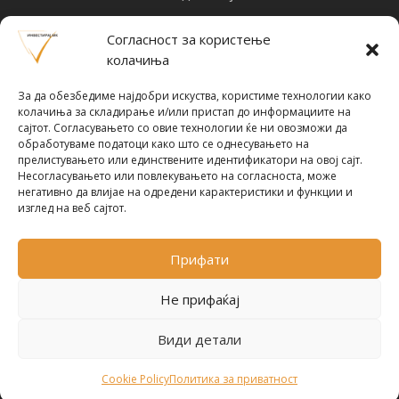
Најнови вести
Согласност за користење
Designed by
Design 3 Studio
(Ratko Mircheski). Дизајн: Ратко Мирчески
колачиња
Почни со инвестирање
За да обезбедиме најдобри искуства, користиме технологии како
колачиња за складирање и/или пристап до информациите на
сајтот. Согласувањето со овие технологии ќе ни овозможи да
обработуваме податоци како што се однесувањето на
прелистувањето или единствените идентификатори на овој сајт.
Несогласувањето или повлекувањето на согласноста, може
Претплати се за новости
негативно да влијае на одредени карактеристики и функции и
изглед на веб сајтот.
Прифати
ПРЕТПЛАТИ СЕ !
Не прифаќај
Политика за приватност
Види детали
© 2024-2026 ИнвестирајМК. Сите права се
задржани.
Cookie Policy
Политика за приватност