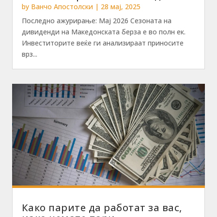
by
Ванчо Апостолски
|
28 мај, 2025
Последно ажурирање: Мај 2026 Сезоната на
дивиденди на Македонската берза е во полн ек.
Инвеститорите веќе ги анализираат приносите
врз...
Како парите да работат за вас,