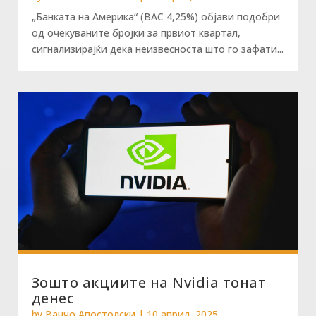
„Банката на Америка“ (BAC 4,25%) објави подобри
од очекуваните бројки за првиот квартал,
сигнализирајќи дека неизвесноста што го зафати...
Зошто акциите на Nvidia тонат
денес
by
Ванчо Апостолски
|
10 април, 2025