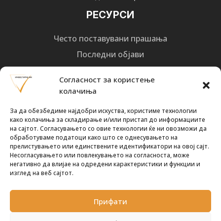
РЕСУРСИ
Често поставувани прашања
Последни објави
Најнови вести
Согласност за користење
Designed by
Design 3 Studio
(Ratko Mircheski). Дизајн: Ратко Мирчески
колачиња
Почни со инвестирање
За да обезбедиме најдобри искуства, користиме технологии
како колачиња за складирање и/или пристап до информациите
на сајтот. Согласувањето со овие технологии ќе ни овозможи да
обработуваме податоци како што се однесувањето на
прелистувањето или единствените идентификатори на овој сајт.
Несогласувањето или повлекувањето на согласноста, може
Претплати се за новости
негативно да влијае на одредени карактеристики и функции и
изглед на веб сајтот.
Прифати
ПРЕТПЛАТИ СЕ !