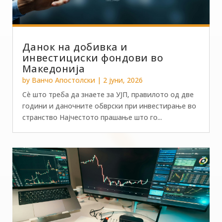
Данок на добивка и
инвестициски фондови во
Македонија
by
Ванчо Апостолски
|
2 јуни, 2026
Сè што треба да знаете за УЈП, правилото од две
години и даночните обврски при инвестирање во
странство Најчестото прашање што го...