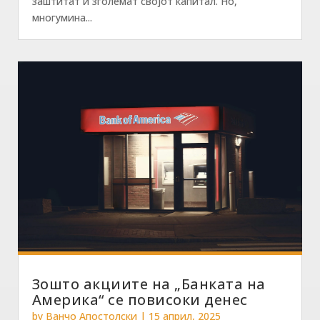
заштитат и зголемат својот капитал. Но,
многумина...
Зошто акциите на „Банката на
Америка“ се повисоки денес
by
Ванчо Апостолски
|
15 април, 2025