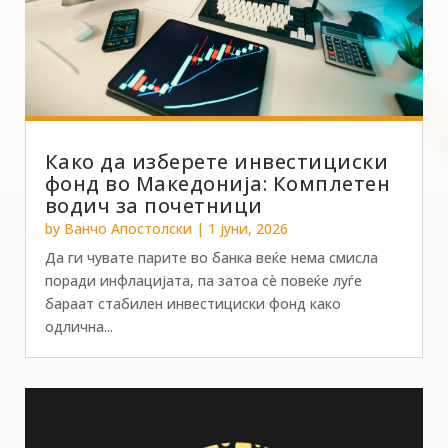
Како да изберете инвестициски
фонд во Македонија: Комплетен
водич за почетници
by
Ванчо Апостолски
|
1 јуни, 2026
Да ги чувате парите во банка веќе нема смисла
поради инфлацијата, па затоа сè повеќе луѓе
бараат стабилен инвестициски фонд како
одлична...