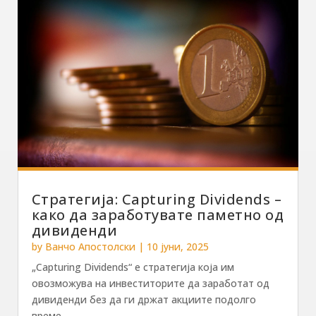
Стратегија: Capturing Dividends –
како да заработувате паметно од
дивиденди
by
Ванчо Апостолски
|
10 јуни, 2025
„Capturing Dividends“ е стратегија која им
овозможува на инвеститорите да заработат од
дивиденди без да ги држат акциите подолго
време....