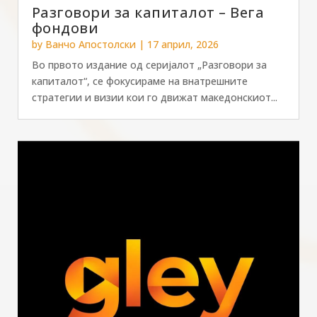
Разговори за капиталот – Вега
фондови
by
Ванчо Апостолски
|
17 април, 2026
Во првото издание од серијалот „Разговори за
капиталот“, се фокусираме на внатрешните
стратегии и визии кои го движат македонскиот...