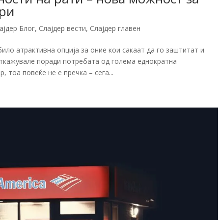
ори
ајдер Блог
,
Слајдер вести
,
Слајдер главен
ло атрактивна опција за оние кои сакаат да го заштитат и
 откажувале поради потребата од голема еднократна
, тоа повеќе не е пречка – сега...