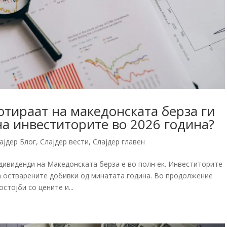
отираат на македонската берза ги
на инвеститорите во 2026 година?
ајдер Блог
,
Слајдер вести
,
Слајдер главен
дивиденди на Македонската берза е во полн ек. Инвеститорите
на остварените добивки од минатата година. Во продолжение
тојби со цените и...