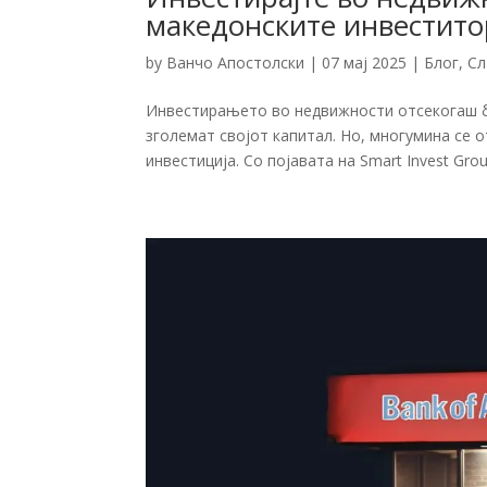
македонските инвестит
by
Ванчо Апостолски
|
07 мај 2025
|
Блог
,
Сл
Инвестирањето во недвижности отсекогаш би
зголемат својот капитал. Но, многумина се
инвестиција. Со појавата на Smart Invest Group