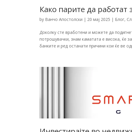
Како парите да работат 
by
Ванчо Апостолски
|
20 мај 2025
|
Блог
,
Сл
Доколку сте вработени и можете да подигнет
потрошувачки, знам каматата е висока, ќе з
банките и ред останати причини кои ќе ве од
Инвестирајте во недвижн