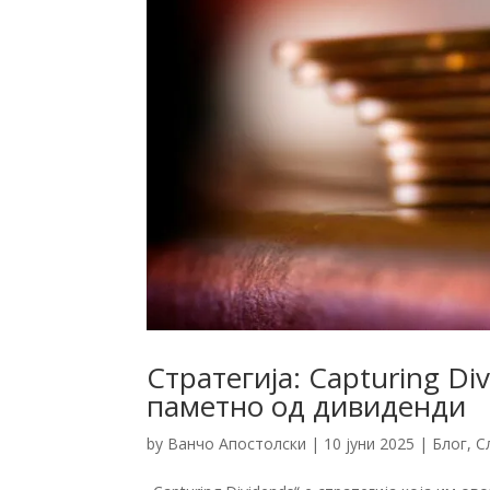
Стратегија: Capturing Di
паметно од дивиденди
by
Ванчо Апостолски
|
10 јуни 2025
|
Блог
,
С