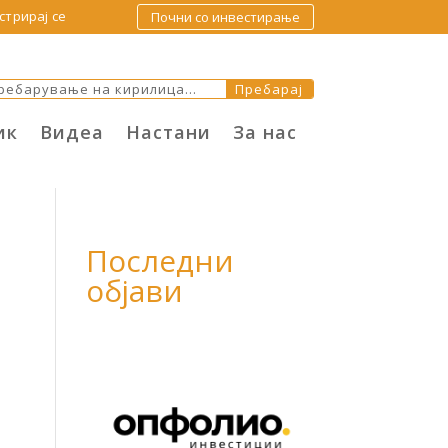
стрирај се
Почни со инвестирање
ик
Видеа
Настани
За нас
Последни
објави