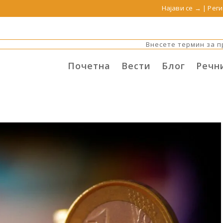
Најави се →
|
Реги
Почетна
Вести
Блог
Речн