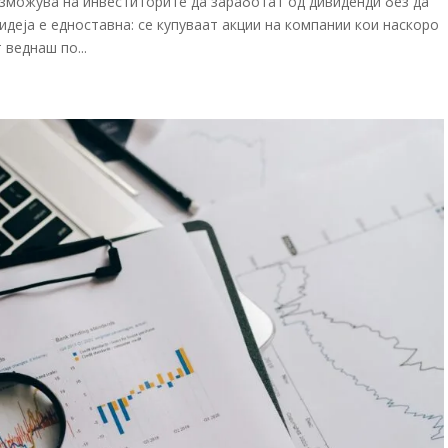
овозможува на инвеститорите да заработат од дивиденди без да
идеја е едноставна: се купуваат акции на компании кои наскоро
 веднаш по...