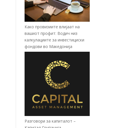
Како провизиите влијаат на
вашиот профит: Водич низ
калкулациите за инвестициски
фондови во Mакедонија
Разговори за капиталот –
Капитал Групација