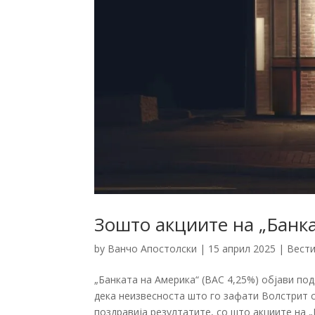
Зошто акциите на „Банка
by
Ванчо Апостолски
|
15 април 2025
|
Вест
„Банката на Америка“ (BAC 4,25%) објави под
дека неизвесноста што го зафати Волстрит с
поздравија резултатите, со што акциите на „Б