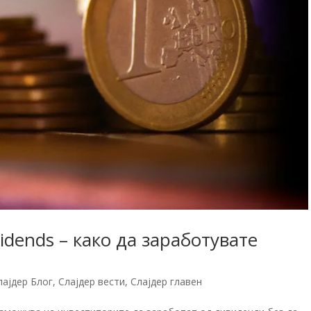
vidends – како да заработувате
лајдер Блог
,
Слајдер вести
,
Слајдер главен