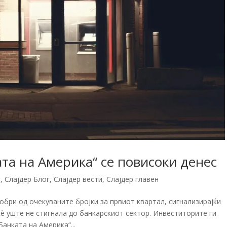
та на Америка“ се повисоки денес
и
,
Слајдер Блог
,
Слајдер вести
,
Слајдер главен
обри од очекуваните бројки за првиот квартал, сигнализирајќи
è уште не стигнала до банкарскиот сектор. Инвеститорите ги
анката на Америка“...