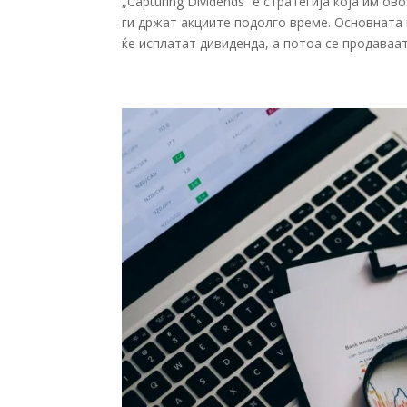
„Capturing Dividends“ е стратегија која им 
ги држат акциите подолго време. Основната 
ќе исплатат дивиденда, а потоа се продаваат