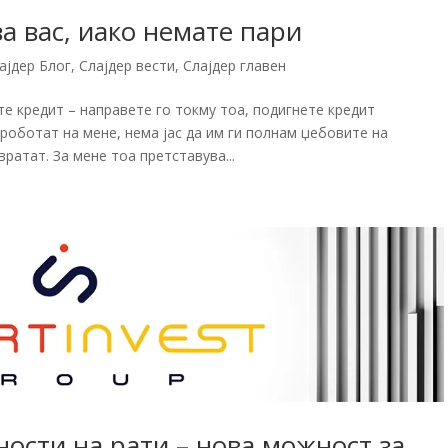
за вас, иако немате пари
ајдер Блог
,
Слајдер вести
,
Слајдер главен
е кредит – направете го токму тоа, подигнете кредит
ароботат на мене, нема јас да им ги полнам џебовите на
вратат. За мене тоа претставува...
ости на рати – нова можност за